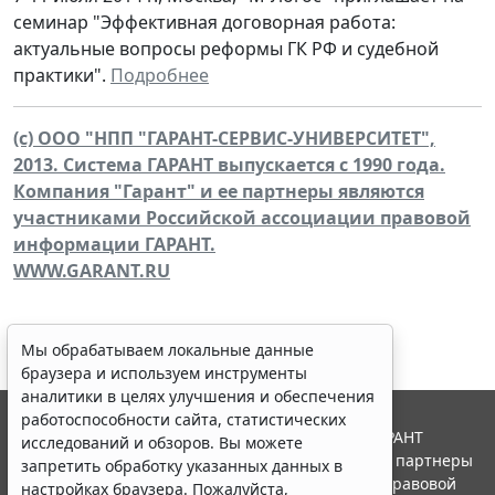
семинар "Эффективная договорная работа:
актуальные вопросы реформы ГК РФ и судебной
практики".
Подробнее
(c) ООО "НПП "ГАРАНТ-СЕРВИС-УНИВЕРСИТЕТ",
2013. Система ГАРАНТ выпускается с 1990 года.
Компания "Гарант" и ее партнеры являются
участниками Российской ассоциации правовой
информации ГАРАНТ.
WWW.GARANT.RU
Мы обрабатываем локальные данные
браузера и используем инструменты
аналитики в целях улучшения и обеспечения
работоспособности сайта, статистических
© ООО "НПП "ГАРАНТ-СЕРВИС", 2026. Система ГАРАНТ
исследований и обзоров. Вы можете
выпускается с 1990 года. Компания "Гарант" и ее партнеры
запретить обработку указанных данных в
являются участниками Российской ассоциации правовой
настройках браузера. Пожалуйста,