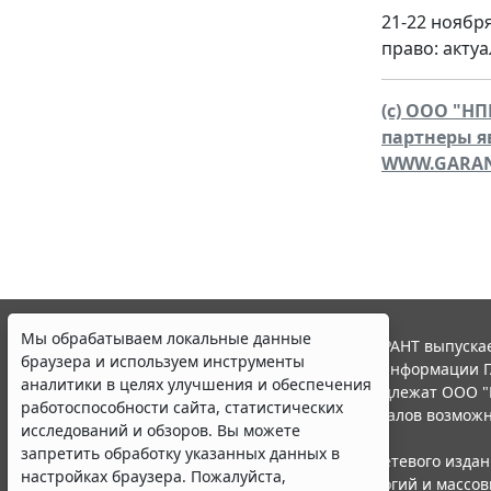
21-22 ноябр
право: акту
(c) ООО "НП
партнеры я
WWW.GARAN
Мы обрабатываем локальные данные
© ООО "НПП "ГАРАНТ-СЕРВИС", 2026. Система ГАРАНТ выпускае
браузера и используем инструменты
участниками Российской ассоциации правовой информации Г
аналитики в целях улучшения и обеспечения
Все права на материалы сайта ГАРАНТ.РУ принадлежат ООО "
работоспособности сайта, статистических
Полное или частичное воспроизведение материалов возможн
исследований и обзоров. Вы можете
Правила использования портала.
запретить обработку указанных данных в
Портал ГАРАНТ.РУ зарегистрирован в качестве сетевого изда
настройках браузера. Пожалуйста,
надзору в сфере связи,информационных технологий и массо