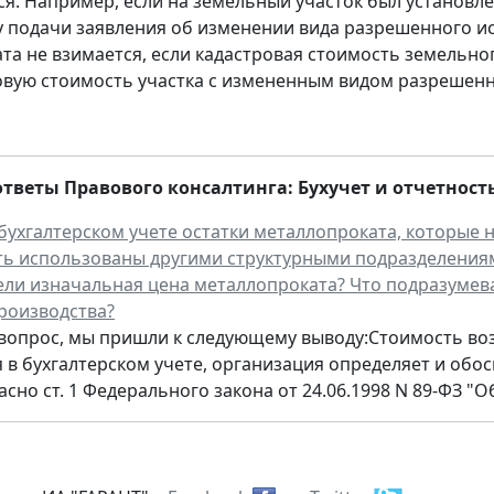
ся. Например, если на земельный участок был установле
ту подачи заявления об изменении вида разрешенного ис
лата не взимается, если кадастровая стоимость земельн
овую стоимость участка с измененным видом разрешенн
ответы Правового консалтинга:
Бухучет и отчетност
бухгалтерском учете остатки металлопроката, которые
ть использованы другими структурными подразделениям
ели изначальная цена металлопроката? Что подразумева
роизводства?
вопрос, мы пришли к следующему выводу:Стоимость воз
 в бухгалтерском учете, организация определяет и об
сно ст. 1 Федерального закона от 24.06.1998 N 89-ФЗ "О