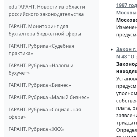
1997 го
eduГАРАНТ. Новости из области
Москвы
российского законодательства
Московс
ГАРАНТ. Мониторинг для
Изменен
бухгалтера бюджетной сферы
предусма
ГАРАНТ. Рубрика «Судебная
Закон г
практика»
N 48 "О
Законод
ГАРАНТ. Рубрика «Налоги и
находящ
бухучет»
Установ
ГАРАНТ. Рубрика «Бизнес»
предусм
уполном
ГАРАНТ. Рубрика «Малый бизнес»
собстве
плата, 
ГАРАНТ. Рубрика «Социальная
заявлен
сфера»
тридцат
ГАРАНТ. Рубрика «ЖКХ»
Определ