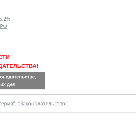
15,2%
 РФ
СТИ
ДАТЕЛЬСТВА!
конодательстве,
гих дел
терия"
,
"Законодательство"
.