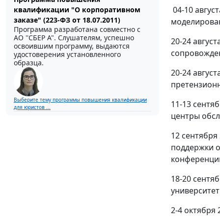
04-10 авгус
квалификации "О корпоративном
заказе" (223-ФЗ от 18.07.2011)
моделирова
Программа разработана совместно с
АО ''СБЕР А". Слушателям, успешно
20-24 авгус
освоившим программу, выдаются
сопровожде
удостоверения установленного
образца.
20-24 авгус
претензионн
Выберите тему программы повышения квалификации
11-13 сентя
для юристов ...
центры обсл
12 сентября
поддержки о
конференци
18-20 сентя
университет
2-4 октября 