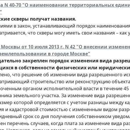
да N 40-70 "О наименовании территориальных един
"
кие скверы получат названия.
иями в закон, устанавливающий порядок наименования
тривается, что скверы могу иметь свои названия – как
. Москвы от 10 июля 2013 г. N 42 "О внесении измене
 землепользовании в городе Москве"
ательно закреплен порядок изменения вида разре
ихся в собственности физических или юридически
лено, что решение об изменении вида разрешенного исп
атривающий строительство или реконструкцию объекта
оченным органом исполнительной власти в течение 45 р
нника земельного участка. За изменение вида разрешен
размер которой определяется с учетом разницы между к
ия и кадастровой стоимостью с измененным видом разр
идневный срок со дня получения собственником уведом
ен перечень случаев, когда плата за изменение вида р