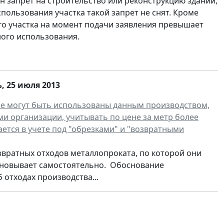
н запрет на строительство или реконструкцию зданий,
пользования участка такой запрет не снят. Кроме
ого участка на момент подачи заявления превышает
ого использования.
ь
, 25
июля 2013
 не могут быть использованы данным производством,
и организации, учитывать по цене за метр более
ется в учете под "обрезками" и "возвратными
вратных отходов металлопроката, по которой они
основывает самостоятельно. Обоснование
б отходах производства...