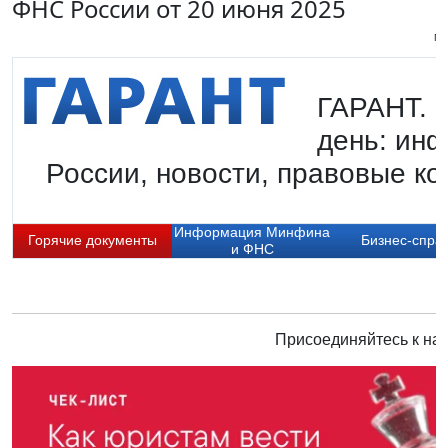
ФНС России от 20 июня 2025
Пи
ГАРАНТ. Г
день: ин
России, новости, правовые ко
Информация Минфина
Горячие документы
Бизнес-спра
и ФНС
Присоединяйтесь к нам