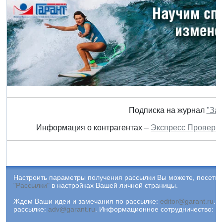
Подписка на журнал
"За
Информация о контрагентах –
Экспресс Проверк
Настроить параметры получения рассылки Вы можете, посетив
"Рассылки"
в настройках Вашей личной страницы.
Ждем Ваши идеи и замечания по рассылке:
editor@garant.ru
.
Р
рассылке:
adv@garant.ru
.
Информационное сотрудничество:
p