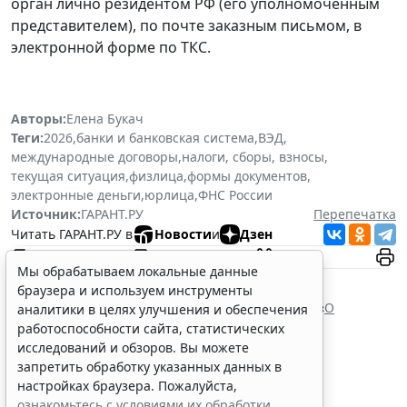
орган лично резидентом РФ (его уполномоченным
представителем), по почте заказным письмом, в
электронной форме по ТКС.
Авторы:
Елена Букач
Теги:
2026
,
банки и банковская система
,
ВЭД
,
международные договоры
,
налоги, сборы, взносы
,
текущая ситуация
,
физлица
,
формы документов
,
электронные деньги
,
юрлица
,
ФНС России
Источник:
ГАРАНТ.РУ
Перепечатка
Читать ГАРАНТ.РУ в
Новости
и
Дзен
Мы обрабатываем локальные данные
Документы по теме:
браузера и используем инструменты
Налоговый кодекс Российской Федерации
Федеральный закон от 10 декабря 2003 г. № 173 «
О
аналитики в целях улучшения и обеспечения
валютном регулировании и валютном контроле
»
работоспособности сайта, статистических
Читайте также:
исследований и обзоров. Вы можете
запретить обработку указанных данных в
настройках браузера. Пожалуйста,
ознакомьтесь с условиями их обработки
.