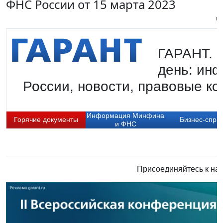
ФНС России от 15 марта 2023
Пи
ГАРАНТ. Г
день: ин
России, новости, правовые ко
Информация Минфина
Горячие документы
Бизнес-спра
и ФНС
Присоединяйтесь к нам