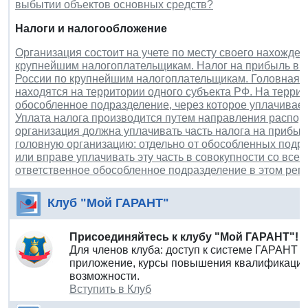
выбытии объектов основных средств?
Налоги и налогообложение
Организация состоит на учете по месту своего нахожден
крупнейшим налогоплательщикам. Налог на прибыль в 
России по крупнейшим налогоплательщикам. Головная 
находятся на территории одного субъекта РФ. На терри
обособленное подразделение, через которое уплачивает
Уплата налога производится путем направления распор
организация должна уплачивать часть налога на прибыл
головную организацию: отдельно от обособленных подра
или вправе уплачивать эту часть в совокупности со все
ответственное обособленное подразделение в этом рег
Клуб "Мой ГАРАНТ"
Присоединяйтесь к клубу "Мой ГАРАНТ"!
Для членов клуба: доступ к системе ГАРАНТ 
приложение, курсы повышения квалификации 
возможности.
Вступить в Клуб