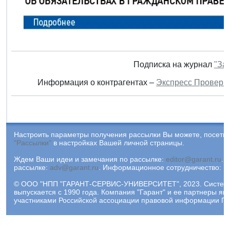
Подписка на журнал
"За
Информация о контрагентах –
Экспресс Проверк
Настроить параметры получения рассылки Вы можете, посетив
"Рассылки"
в настройках Вашей личной страницы.
Ждем Ваши идеи и замечания по рассылке:
editor@garant.ru
.
Р
рассылке:
adv@garant.ru
.
Информационное сотрудничество:
p
© ООО "НПП "ГАРАНТ-СЕРВИС-УНИВЕРСИТЕТ", 2023. Систем
выпускается с 1990 года. Компания "Гарант" и ее партнеры яв
участниками Российской ассоциации правовой информации ГА