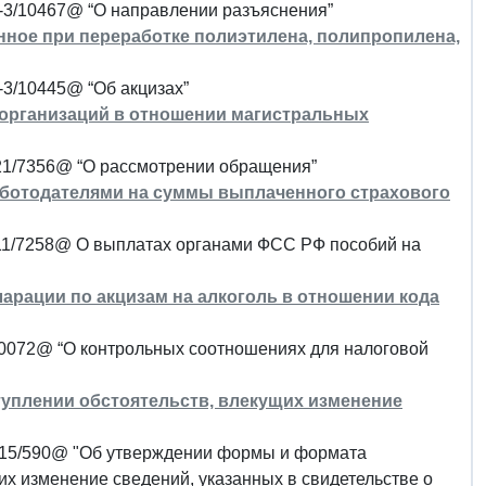
4-3/10467@ “О направлении разъяснения”
нное при переработке полиэтилена, полипропилена,
-3/10445@ “Об акцизах”
 организаций в отношении магистральных
-21/7356@ “О рассмотрении обращения”
работодателями на суммы выплаченного страхового
-11/7258@ О выплатах органами ФСС РФ пособий на
арации по акцизам на алкоголь в отношении кода
6/0072@ “О контрольных соотношениях для налоговой
туплении обстоятельств, влекущих изменение
7-15/590@ "Об утверждении формы и формата
х изменение сведений, указанных в свидетельстве о