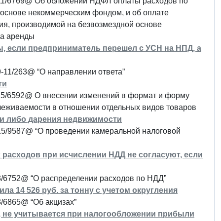
-11/6769@ Об обложении НДФЛ оплаты расходов по
 основе некоммерческим фондом, и об оплате
ия, производимой на безвозмездной основе
ра аренды
, если предприниматель перешел с УСН на НПД, а
-11/263@ “О направлении ответа”
ти
-15/6592@ О внесении изменений в формат и форму
ослеживаемости в отношении отдельных видов товаров
жи либо дарения недвижимости
-15/9587@ “О проведении камеральной налоговой
 расходов при исчислении НДД не согласуют, если
3/6752@ “О распределении расходов по НДД”
ила 14 526 руб. за тонну с учетом округления
/6865@ “Об акцизах”
, не учитывается при налогообложении прибыли