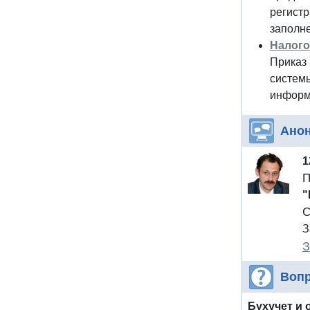
регистр
заполне
Налого
Приказ 
системы
информа
Ано
1
П
"
С
З
З
Вопр
Бухучет и 