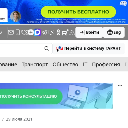
м
Войти
Eng
Перейти в систему ГАРАНТ
ование
Транспорт
Общество
IT
Профессия
П
29 июля 2021