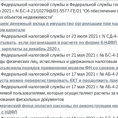
Федеральной налоговой службы и Федеральной службы госу
 2021 г. N БС-4-21/10279@/01-5577-ГЕ/21 “Об обеспечении
ых объектов недвижимости”
аем денежный вклад в имущество организации при на
ом капитале
Федеральной налоговой службы от 23 июля 2021 г. N СД-4
итывать, если организация в расчете по форме 6-НДФЛ з
 зарплаты за декабрь 2020 г.
Федеральной налоговой службы от 21 мая 2021 г. № БС-4-
оды физических лиц, исчисленных и удержанных налоговым
зъяснила порядок применения модели ФН со сроком д
Федеральной налоговой службы от 17 мая 2021 г. № АБ-4-
густа можно перерегистрировать ККТ и продолжить пр
Федеральной налоговой службы от 17 мая 2021 г. № АБ-4-2
яемой пользователями, которые осуществляют расчеты за 
ования фискальных документов
ерческий фонд оплатил расходы по реконструкции не
 с НДФЛ