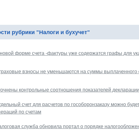
сти рубрики "Налоги и бухучет"
 новой форме счета -фактуры уже содержатся графы для у
траховые взносы не уменьшаются на суммы выплаченного 
точнены контрольные соотношения показателей декларации 
тдельный счет для расчетов по гособоронзаказу можно буде
пераций по счетам
алоговая служба обновила портал о порядке налогообложе