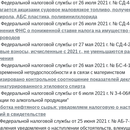
 Федеральной налоговой службы от 26 июля 2021 г. № СД-
агается акцизами судовое маловязкое топливо, получе
ирола, АБС пластика, поливинилхлорида
Федеральной налоговой службы от 26 июля 2021 г. № СД-4
нения ФНС о пониженной ставке налога на имущество
проводов
 Федеральной налоговой службы от 27 мая 2021 г. № СД-4
вые взносы, исчисленные с 2021 г., не уменьшаются 
чения
 Федеральной налоговой службы от 26 мая 2021 г. № БС-4
временной нетрудоспособности и в связи с материнством
изировано контрольное соотношение показателей декл
енатурированного этилового спирта
Федеральной налоговой службы от 6 июля 2021 г. N 3-4-0
ции по алкогольной продукции”
ботка нефтяного сырья: уведомляем налоговую о нас
ий в свидетельстве
 Федеральной налоговой службы от 25 июня 2021 г. № АБ-
вления уведомления о наступлении обстоятельств, влекущи