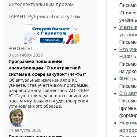
интеллектуальным правам
Письмо 
21 июля
ГАРАНТ. Рубрика «Госзакупки»
учтённ
Учитыв
уставн
Письмо 
Анонсы
Что уч
8 сентября 2026
НДФЛ с
Программа повышения
Письмо 
квалификации "О контрактной
на дох
системе в сфере закупок" (44-ФЗ)"
ФНС ра
Об актуальных изменениях в КС
узнаете, став участником программы,
Письмо 
разработанной совместно с АО ''СБЕР
С 6 ав
А". Слушателям, успешно освоившим
программу, выдаются удостоверения
Письмо 
установленного образца.
примен
формир
Некомм
11 августа 2026
вопрос
Программа повышения