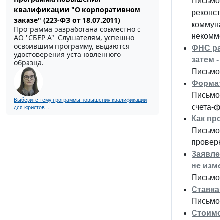
Письмо
квалификации "О корпоративном
реконст
заказе" (223-ФЗ от 18.07.2011)
коммун
Программа разработана совместно с
некомм
АО ''СБЕР А". Слушателям, успешно
освоившим программу, выдаются
ФНС ра
удостоверения установленного
затем 
образца.
Письмо 
Формат
Письмо
Выберите тему программы повышения квалификации
счета-ф
для юристов ...
Как пр
Письмо
проверк
Заявле
не изм
Письмо 
Ставка
Письмо 
Стоимо