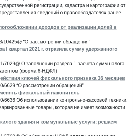
дарственной регистрации, кадастра и картографии от
 предоставления сведений о правообладателях ранее
логообложении доходов от реализации долей в
-3/10425@ “О рассмотрении обращения”
а I квартал 2021 г. отразила сумму удержанного
11/7029@ О заполнении раздела 1 расчета сумм налога
 агентом (форма 6-НДФЛ)
ействия ключей фискального признака 36 месяцев
20/6629 “О рассмотрении обращений”
именять фискальный накопитель
0/6636 Об использовании контрольно-кассовой техники,
маркированные товары, которая не имеет возможности
жилого здания и коммунальные услуги: решаем