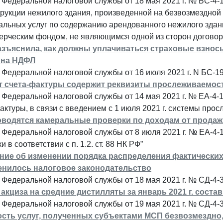
 Федеральной налоговой службы от 18 мая 2021 г. № БС-4
рукции нежилого здания, произведенной на безвозмездной
альных услуг по содержанию арендованного нежилого здан
ерческим фондом, не являющимся одной из сторон догово
зъяснила, как должны уплачиваться страховые взносы
- на НДФЛ
Федеральной налоговой службы от 16 июля 2021 г. N БС-19
 счета-фактуры содержит реквизиты прослеживаемос
 Федеральной налоговой службы от 14 мая 2021 г. № ЕА-4
актуры, в связи с введением с 1 июля 2021 г. системы пр
оводятся камеральные проверки по доходам от прода
 Федеральной налоговой службы от 8 июля 2021 г. № ЕА-4
и в соответствии с п. 1.2. ст. 88 НК РФ”
ние об изменении порядка распределения фактических
енилось налоговое законодательство
Федеральной налоговой службы от 18 мая 2021 г. № СД-4-
 акциза на средние дистилляты за январь 2021 г. состав
Федеральной налоговой службы от 19 мая 2021 г. № СД-4-3
сть услуг, полученных субъектами МСП безвозмездно