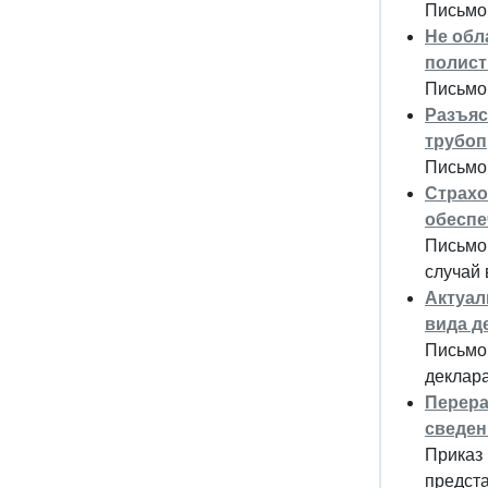
Письмо
Не обл
полист
Письмо 
Разъяс
трубо
Письмо
Страхо
обеспе
Письмо
случай 
Актуал
вида д
Письмо 
деклара
Перера
сведен
Приказ
предста