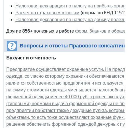
Налоговая декларация по налогу на прибыль орган
Расчет по страховым взносам
(форма по КНД 115111
Налоговая декларация по налогу на добычу полезн
Другие
856
+
полезных в работе
форм, бланков и образц
Вопросы и ответы Правового консалтинг
Бухучет и отчетность
Предприятие осуществляет охранные услуги. На предп
одежде, согласно которому охранники обеспечиваются
является собственностью предприятия и используется р
на сумму стоимости одежды уменьшается налогооблага
форменной одежды менее 40 000 руб., срок ее эксплуа
(типовыми) нормами выдача форменной одежды не пре
предприятии работают также дежурные пульта, которы
объектами, то есть тоже осуществляют охранные функц
решение обеспечить форменной одеждой дежурных пуль