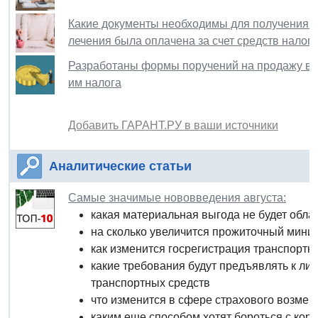
Какие документы необходимы для получения с
лечения была оплачена за счет средств налог
Разработаны формы поручений на продажу ва
им налога
Добавить ГАРАНТ.РУ в ваши источники
Аналитические статьи
Самые значимые нововведения августа:
какая материальная выгода не будет облаг
на сколько увеличится прожиточный миниму
как изменится госрегистрация транспортны
какие требования будут предъявлять к л
транспортных средств
что изменится в сфере страхового возме
каким еще способом хотят бороться с кор