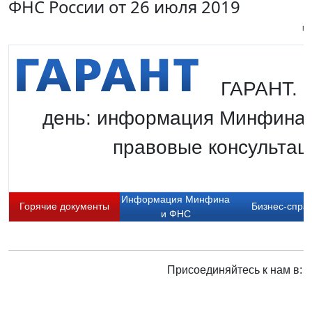
ФНС России от 26 июля 2019
Пи
ГАРАНТ. Г
день: информация Минфина 
правовые консультаци
Информация Минфина
Горячие документы
Бизнес-спра
и ФНС
Присоединяйтесь к нам в: