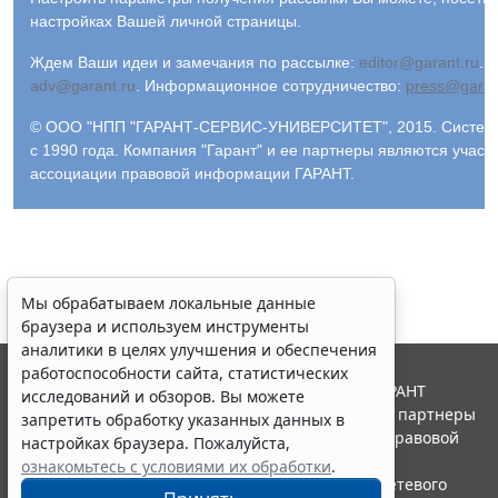
настройках Вашей личной страницы.
Ждем Ваши идеи и замечания по рассылке:
editor@garant.ru
.
Р
adv@garant.ru
.
Информационное сотрудничество:
press@garan
© ООО "НПП "ГАРАНТ-СЕРВИС-УНИВЕРСИТЕТ", 2015. Система
с 1990 года. Компания "Гарант" и ее партнеры являются участ
ассоциации правовой информации ГАРАНТ.
Мы обрабатываем локальные данные
браузера и используем инструменты
аналитики в целях улучшения и обеспечения
работоспособности сайта, статистических
© ООО "НПП "ГАРАНТ-СЕРВИС", 2026. Система ГАРАНТ
исследований и обзоров. Вы можете
выпускается с 1990 года. Компания "Гарант" и ее партнеры
запретить обработку указанных данных в
являются участниками Российской ассоциации правовой
настройках браузера. Пожалуйста,
информации ГАРАНТ.
ознакомьтесь с условиями их обработки
.
Портал ГАРАНТ.РУ зарегистрирован в качестве сетевого