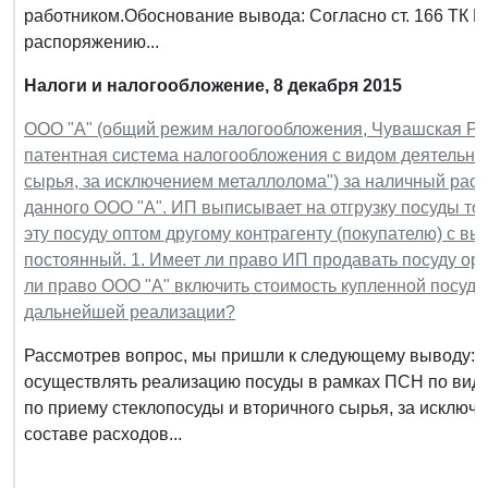
работником.Обоснование вывода: Согласно ст. 166 ТК Р
распоряжению...
Налоги и налогообложение, 8
декабря 2015
ООО "А" (общий режим налогообложения, Чувашская Рес
патентная система налогообложения с видом деятельнос
сырья, за исключением металлолома") за наличный расч
данного ООО "А". ИП выписывает на отгрузку посуды т
эту посуду оптом другому контрагенту (покупателю) с в
постоянный. 1. Имеет ли право ИП продавать посуду ор
ли право ООО "А" включить стоимость купленной посуд
дальнейшей реализации?
Рассмотрев вопрос, мы пришли к следующему выводу: 
осуществлять реализацию посуды в рамках ПСН по виду
по приему стеклопосуды и вторичного сырья, за исключ
составе расходов...