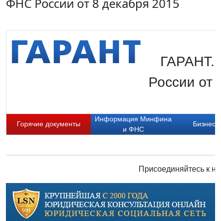
ФНС России от 8 декабря 2015
ГАРАНТ.
России от 
Информация Минфина
Горячие документы
Бизнес-
и ФНС
Присоединяйтесь к на