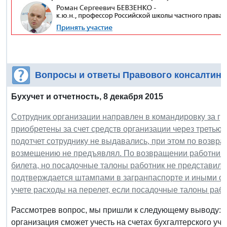
Вопросы и ответы Правового консалтинг
Бухучет и отчетность, 8 декабря 2015
Сотрудник организации направлен в командировку за гр
приобретены за счет средств организации через третью
подотчет сотруднику не выдавались, при этом по возвра
возмещению не предъявлял. По возвращении работника 
билета, но посадочные талоны работник не представил.
подтверждается штампами в загранпаспорте и иными ос
учете расходы на перелет, если посадочные талоны раб
Рассмотрев вопрос, мы пришли к следующему выводу: 
организация сможет учесть на счетах бухгалтерского уч