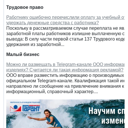
Трудовое право
Работнику ошибочно перечислили оплату за учебный отп
удержать денежные средства с работника?
Поскольку в рассматриваемом случае переплата не явля
заработной платы работников излишне выплаченную су
вывода: В силу части первой статьи 137 Трудового коде
удержания из заработной...
Малый бизнес
Можно ли размещать в Telegram-канале ООО информац
изделиях? Считается ли такая информация рекламой?
ООО вправе разместить информацию о производимых о
официальном Telegram-канале. Квалификация такой инфо
направлено ли сообщение на привлечение внимания к к
информационный, справочный характер....