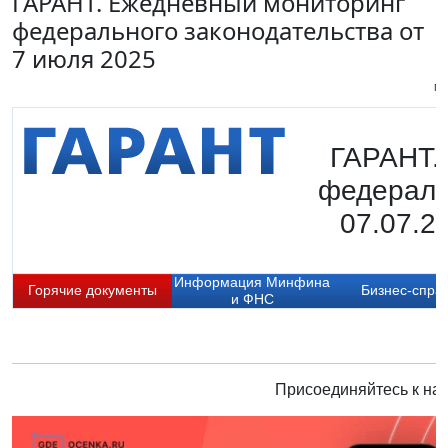
ГАРАНТ. Ежедневный мониторинг
федерального законодательства от
7 июля 2025
Пи
ГАРАНТ.
федераль
07.07.2
Информация Минфина
Горячие документы
Бизнес-спра
и ФНС
Присоединяйтесь к нам