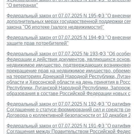
"О ветеранах"
Федеральный закон от 07.07.2025 N 195-ФЗ "О внесении
дополнительных мерах государственной поддержки семе
закона "Об ипотеке (залоге недвижимости)"
Федеральный закон от 07.07.2025 N 194-ФЗ "О внесении
защите прав потребителей"
Федеральный закон от 07.07.2025 № 193-ФЗ "Об особен
Федерации и действия документов, являющихся основан
недвижимое имущество, подтверждающих возникновение
прекращение прав на недвижимое имущество, обремен
на территориях Донецкой Народной Республики, Луганс
области и Херсонской области на день принятия в Рос
Республики, Луганской Народной Республики, Запорожск
образования в составе Российской Федерации новых су
Федеральный закон от 07.07.2025 N 192-ФЗ "О ратифик
Соглашение о статусе формирований сил и средств сис
Договора о коллективной безопасности от 10 декабря 20
Федеральный закон от 07.07.2025 N 191-ФЗ "О ратифик
Соглашения между Правительством Российской Федерац