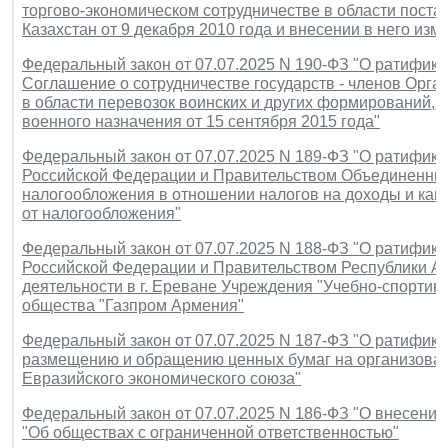
торгово-экономическом сотрудничестве в области поста
Казахстан от 9 декабря 2010 года и внесении в него изм
Федеральный закон от 07.07.2025 N 190-ФЗ "О ратифик
Соглашение о сотрудничестве государств - членов Орга
в области перевозок воинских и других формирований, 
военного назначения от 15 сентября 2015 года"
Федеральный закон от 07.07.2025 N 189-ФЗ "О ратифи
Российской Федерации и Правительством Объединенных
налогообложения в отношении налогов на доходы и кап
от налогообложения"
Федеральный закон от 07.07.2025 N 188-ФЗ "О ратифи
Российской Федерации и Правительством Республики А
деятельности в г. Ереване Учреждения "Учебно-спортив
общества "Газпром Армения"
Федеральный закон от 07.07.2025 N 187-ФЗ "О ратифик
размещению и обращению ценных бумаг на организованн
Евразийского экономического союза"
Федеральный закон от 07.07.2025 N 186-ФЗ "О внесении
"Об обществах с ограниченной ответственностью"