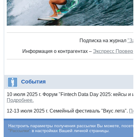
Подписка на журнал
"За
Информация о контрагентах –
Экспресс Проверк
События
10 июля 2025 г. Форум "Fintech Data Day 2025: кейсы и
Подробнее.
12-13 июля 2025 г. Семейный фестиваль "Вкус лета".
По
Настроить параметры получения рассылки Вы можете, посетив
"Рассылки"
в настройках Вашей личной страницы.