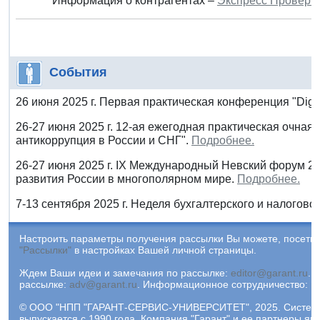
Информация о контрагентах –
Экспресс Проверк
События
26 июня 2025 г. Первая практическая конференция "Digi
26-27 июня 2025 г. 12-ая ежегодная практическая очная
антикоррупция в России и СНГ".
Подробнее.
26-27 июня 2025 г. IX Международный Невский форум 2
развития России в многополярном мире.
Подробнее.
7-13 сентября 2025 г. Неделя бухгалтерского и налоговог
Настроить параметры получения рассылки Вы можете, посетив
"Рассылки"
в настройках Вашей личной страницы.
Ждем Ваши идеи и замечания по рассылке:
editor@garant.ru
.
Р
рассылке:
adv@garant.ru
.
Информационное сотрудничество:
p
© ООО "НПП "ГАРАНТ-СЕРВИС-УНИВЕРСИТЕТ", 2025. Систем
выпускается с 1990 года. Компания "Гарант" и ее партнеры яв