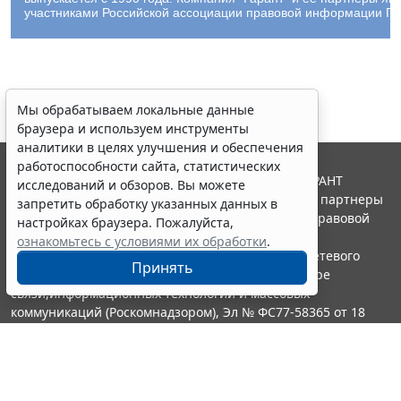
участниками Российской ассоциации правовой информации ГА
Мы обрабатываем локальные данные
браузера и используем инструменты
аналитики в целях улучшения и обеспечения
работоспособности сайта, статистических
© ООО "НПП "ГАРАНТ-СЕРВИС", 2026. Система ГАРАНТ
исследований и обзоров. Вы можете
выпускается с 1990 года. Компания "Гарант" и ее партнеры
запретить обработку указанных данных в
являются участниками Российской ассоциации правовой
настройках браузера. Пожалуйста,
информации ГАРАНТ.
ознакомьтесь с условиями их обработки
.
Портал ГАРАНТ.РУ зарегистрирован в качестве сетевого
Принять
издания Федеральной службой по надзору в сфере
связи,информационных технологий и массовых
коммуникаций (Роскомнадзором), Эл № ФС77-58365 от 18
июня 2014 года.
16+
Контакты
8-800-200-88-88