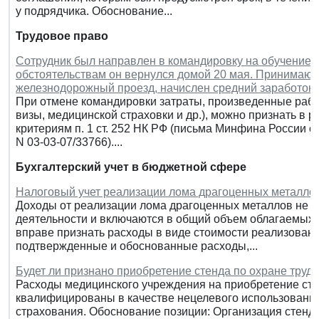
у подрядчика. Обоснование...
Трудовое право
Сотрудник был направлен в командировку на обучение 
обстоятельствам он вернулся домой 20 мая. Принимают
железнодорожный проезд, начислен средний заработок. 
При отмене командировки затраты, произведенные работ
визы, медицинской страховки и др.), можно признать в р
критериям п. 1 ст. 252 НК РФ (письма Минфина России от 
N 03-03-07/33766)....
Бухгалтерский учет в бюджетной сфере
Налоговый учет реализации лома драгоценных металло
Доходы от реализации лома драгоценных металлов не о
деятельности и включаются в общий объем облагаемых 
вправе признать расходы в виде стоимости реализованн
подтвержденные и обоснованные расходы,...
Будет ли признано приобретение стенда по охране труд
Расходы медицинского учреждения на приобретение стен
квалифицированы в качестве нецелевого использования
страхования. Обоснование позиции: Организация стендо