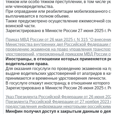
тяжком или особо тяжком преступлении, в том числе ук
или членовредительства.
При оправдании или реабилитации мобилизованного со
выплачивается в полном объеме.
Также предусмотрено осуществление ежемесячной соцв
воинской части.
Зарегистрировано в Минюсте России 27 июня 2025 г. Р
Приказ МВД России от 26 мая 2025 г. N 315 "О внесени
Министерства внутренних дел Российской Федерации по
проведению экзаменов на право управления транспорт
удостоверений, утвержденный приказом МВД России от 2
Иностранцы, в отношении которых применяется реж
водительские права.
Для оказания госуслуги по проведению экзаменов на п
выдаче водительских удостоверений от апатридов в кач
принимаются и временные удостоверения личности.
В госуслуге откажут иностранцу, в отношении которого
Зарегистрировано в Минюсте России 26 июня 2025 г. Р
Указ Президента Российской Федерации от 26 июня 2025 
Президента Российской Федерации от 27 ноября 2023 г.
предоставления информации некоторыми российскими 
Минфин получил доступ к закрытым данным о деят