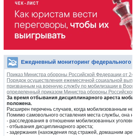
Ежедневный мониторинг федерального з
Приказ Министра обороны Российской Федерации от 24 м
Порядок осуществления ежемесячной социальной выпл
призванным на военную службу по мобилизации в Воо
определенный приказом Министра обороны Российской Ф
За время отбывания дисциплинарного ареста моби
положена.
Расширен перечень случаев, когда мобилизованным не
Помимо самовольного оставления места службы, она не
- расследования в отношении мобилизованных уголовны
- отбывания дисциплинарного ареста;
- задержания (нахождения под стражей, домашним арес