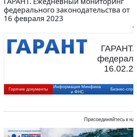
ГАРАНТ. Ежедневный мониторинг
федерального законодательства от
16 февраля 2023
Пи
ГАРАНТ.
федераль
16.02.2
Информация Минфина
Горячие документы
Бизнес-спра
и ФНС
Присоединяйтесь к нам