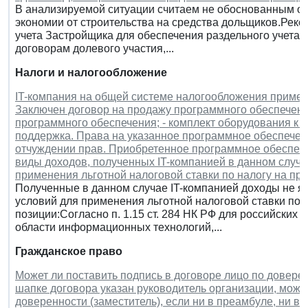
В анализируемой ситуации считаем не обоснованным от
экономии от строительства на средства дольщиков.Реко
учета Застройщика для обеспечения раздельного учета 
договорам долевого участия,...
Налоги и налогообложение
IT-компания на общей системе налогообложения применя
Заключен договор на продажу программного обеспечения
программного обеспечения; - комплект оборудования к 
поддержка. Права на указанное программное обеспечен
отчуждении прав. Приобретенное программное обеспече
виды доходов, полученных IT-компанией в данном случа
применения льготной налоговой ставки по налогу на пр
Полученные в данном случае IT-компанией доходы не 
условий для применения льготной налоговой ставки по 
позиции:Согласно п. 1.15 ст. 284 НК РФ для российских
области информационных технологий,...
Гражданское право
Может ли поставить подпись в договоре лицо по доверен
шапке договора указан руководитель организации, может
доверенности (заместитель), если ни в преамбуле, ни в 