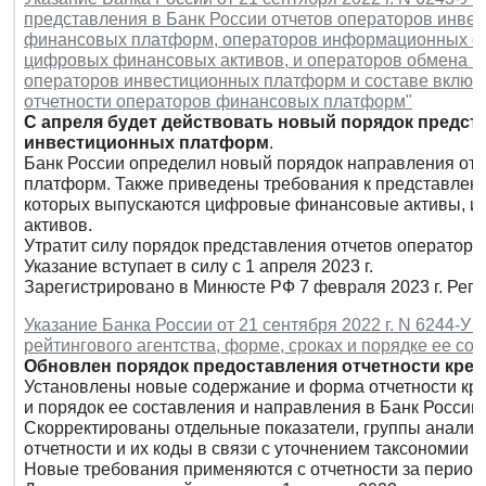
представления в Банк России отчетов операторов инве
финансовых платформ, операторов информационных сис
цифровых финансовых активов, и операторов обмена ц
операторов инвестиционных платформ и составе включа
отчетности операторов финансовых платформ"
С апреля будет действовать новый порядок предст
инвестиционных платформ
.
Банк России определил новый порядок направления от
платформ. Также приведены требования к представлен
которых выпускаются цифровые финансовые активы, и
активов.
Утратит силу порядок представления отчетов оператор
Указание вступает в силу с 1 апреля 2023 г.
Зарегистрировано в Минюсте РФ 7 февраля 2023 г. Рег
Указание Банка России от 21 сентября 2022 г. N 6244-У 
рейтингового агентства, форме, сроках и порядке ее со
Обновлен порядок предоставления отчетности кре
Установлены новые содержание и форма отчетности кред
и порядок ее составления и направления в Банк России.
Скорректированы отдельные показатели, группы аналити
отчетности и их коды в связи с уточнением таксономии 
Новые требования применяются с отчетности за период, 