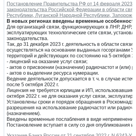
Постановление Правительства РФ от 14 февраля 2023 г
законодательства Российской Федерации в области свя
Республики, Луганской Народной Республики, Запорожск
В новых регионах введены временные особенности 
Для организаций связи, функционирующих в ЛНР, ДНР, Хе
эксплуатирующих технологические сети связи, установ
законодательства.
Так, до 31 декабря 2023 г. деятельность в области связ
осуществляться на основании выданных госорганами У
территорий и действующих по состоянию на 5 октября 202
- лицензий на оказание услуг связи;
- актов о присвоении (назначении) радиочастот и (или) 
- актов о выделении ресурса нумерации.
Ведение деятельности допускается в т. ч. в случае исте
после 5 октября 2022 г.
Лицензия не требуется юрлицам и ИП, использовавшим 
октября 2022 г. не для оказания услуг связи, эксплуати
Установлены сроки и порядок обращения в Роскомнадзор
разрешения на использование радиочастот или радиоча
(назначением).
Введены временные послабления в виде неприменения 
Постановление вступает в силу со дня опубликования и д
Указание Банка России от 21 сентября 2022 г. N 6243-У 