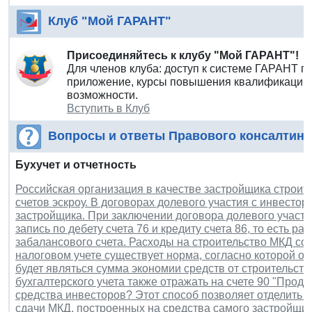
Клуб "Мой ГАРАНТ"
Присоединяйтесь к клубу "Мой ГАРАНТ"!
Для членов клуба: доступ к системе ГАРАНТ п
приложение, курсы повышения квалификации 
возможности.
Вступить в Клуб
Вопросы и ответы Правового консалтинг
Бухучет и отчетность
Российская организация в качестве застройщика строит
счетов эскроу. В договорах долевого участия с инвест
застройщика. При заключении договора долевого участи
запись по дебету счета 76 и кредиту счета 86, то есть 
забалансового счета. Расходы на строительство МКД со
налоговом учете существует норма, согласно которой о
будет являться сумма экономии средств от строительств
бухгалтерского учета также отражать на счете 90 "Прода
средства инвесторов? Этот способ позволяет отделить 
сдачи МКД, построенных на средства самого застройщик