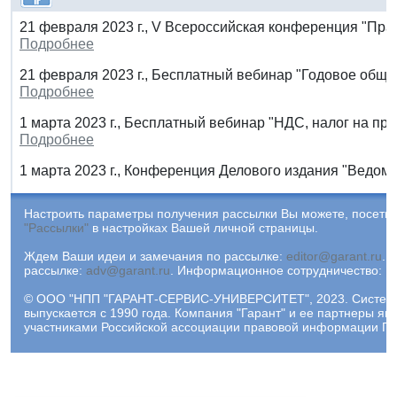
21 февраля 2023 г., V Всероссийская конференция "Пра
Подробнее
21 февраля 2023 г., Бесплатный вебинар "Годовое обще
Подробнее
1 марта 2023 г., Бесплатный вебинар "НДС, налог на пр
Подробнее
1 марта 2023 г., Конференция Делового издания "Ведомо
Настроить параметры получения рассылки Вы можете, посетив
"Рассылки"
в настройках Вашей личной страницы.
Ждем Ваши идеи и замечания по рассылке:
editor@garant.ru
.
Р
рассылке:
adv@garant.ru
.
Информационное сотрудничество:
p
© ООО "НПП "ГАРАНТ-СЕРВИС-УНИВЕРСИТЕТ", 2023. Систем
выпускается с 1990 года. Компания "Гарант" и ее партнеры яв
участниками Российской ассоциации правовой информации ГА