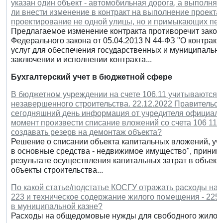
указан один объект - автомобильная дорога, а выполняе
ли внести изменение в контракт на выполнение проекта
проектирование не одной улицы, но и примыкающих пе
Предлагаемое изменение контракта противоречит закону.
Федерального закона от 05.04.2013 N 44-ФЗ "О контрактн
услуг для обеспечения государственных и муниципальных
заключении и исполнении контракта...
Бухгалтерский учет в бюджетной сфере
В бюджетном учреждении на счете 106.11 учитываются 
незавершенного строительства. 22.12.2022 Правительст
сегодняшний день информация от учредителя официальн
момент произвести списание вложений со счета 106 11,
создавать резерв на демонтаж объекта?
Решение о списании объекта капитальных вложений, учт
в основные средства - недвижимое имущество", приним
результате осуществления капитальных затрат в объект
объекты строительства...
По какой статье/подстатье КОСГУ отражать расходы н
223 и техническое содержание жилого помещения - 225)
в муниципальной казне?
Расходы на общедомовые нужды для свободного жилого