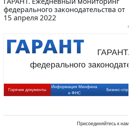
ГАРАНТ. Ежедневный мониторинг
федерального законодательства от
15 апреля 2022
Пи
ГАРАНТ.
федерального законодате
Информация Минфина
Горячие документы
Бизнес-спра
и ФНС
Присоединяйтесь к нам 