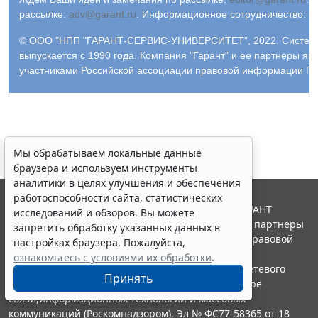
рассылке:
adv@garant.ru
.
Информационное сотрудничество:
p
© ООО "НПП "ГАРАНТ-СЕРВИС-УНИВЕРСИТЕТ", 2022. Систем
выпускается с 1990 года. Компания "Гарант" и ее партнеры яв
участниками Российской ассоциации правовой информации ГА
Мы обрабатываем локальные данные
браузера и используем инструменты
аналитики в целях улучшения и обеспечения
работоспособности сайта, статистических
© ООО "НПП "ГАРАНТ-СЕРВИС", 2026. Система ГАРАНТ
исследований и обзоров. Вы можете
выпускается с 1990 года. Компания "Гарант" и ее партнеры
запретить обработку указанных данных в
являются участниками Российской ассоциации правовой
настройках браузера. Пожалуйста,
информации ГАРАНТ.
ознакомьтесь с условиями их обработки
.
Портал ГАРАНТ.РУ зарегистрирован в качестве сетевого
Принять
издания Федеральной службой по надзору в сфере
связи,информационных технологий и массовых
коммуникаций (Роскомнадзором), Эл № ФС77-58365 от 18