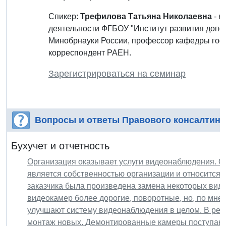
Спикер:
Трефилова Татьяна Николаевна
- к
деятельности ФГБОУ "Институт развития допо
Минобрнауки России, профессор кафедры госу
корреспондент РАЕН.
Зарегистрироваться на семинар
Вопросы и ответы Правового консалтинг
Бухучет и отчетность
Организация оказывает услуги видеонаблюдения. 
является собственностью организации и относится 
заказчика была произведена замена некоторых вид
видеокамер более дорогие, поворотные, но, по мне
улучшают систему видеонаблюдения в целом. В рез
монтаж новых. Демонтированные камеры поступают