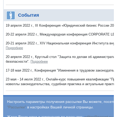
События
19 апреля 2022 г., III Конференция «Юридический бизнес России 202
20-22 апреля 2022 г., Международная конференция CORPORATE LE
20-21 апреля 2022 г., XIV Национальная конференция Института внут
Подробнее
20 апреля 2022 г., Круглый стол "Защита по делам об администрат
безопасности".
Подробнее
17-18 мая 2022 г., Конференция "Изменения в трудовом законодател
23 мая - 14 июля 2022 г., Онлайн-курс повышения квалификации "П
новеллы законодательства, судебная практика и актуальные практи
Настроить параметры получения рассылки Вы можете, посетив
"Рассылки"
в настройках Вашей личной страницы.
Ждем Ваши идеи и замечания по рассылке:
editor@garant.ru
.
Р