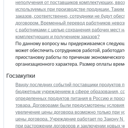
неполучения от поставщиков комплектующих, ввози
используемых при производстве продукции. Таким о
заказов, соответственно, сотрудники не будут обе
договором. Временный перевод работников невозмо
с работниками с целью сохранения рабочих мест на
комплектующих и получением заказов?
По данному вопросу мы придерживаемся следующей 
может обеспечить сотрудников работой, работодате
приостановку работы по причинам экономического, т
организационного характера. Размер оплаты времен
Госзакупки
Ввиду последних событий поставщики продуктов пи
бюджетным учреждением в сфере образования, ссыл
определенных продуктов питания в Россию и просят
товара. Договорами были предусмотрены условия о 
увеличение цены договора возможно только при усл
цены договора. Учреждение работает по Закону N 22
при расторжении договоров и заключении новых чер