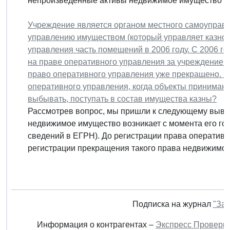
непроизведенные активы недвижимое имущество уч
Учреждение является органом местного самоуправ
управлению имуществом (который управляет казной
управления часть помещений в 2006 году. С 2006 г
на праве оперативного управления за учреждением
право оперативного управления уже прекращено. К
оперативного управления, когда объекты принимают
выбывать, поступать в состав имущества казны?
Рассмотрев вопрос, мы пришли к следующему выво
недвижимое имущество возникает с момента его го
сведений в ЕГРН). До регистрации права оперативн
регистрации прекращения такого права недвижимое.
Подписка на журнал
"Зак
Информация о контрагентах –
Экспресс Проверк