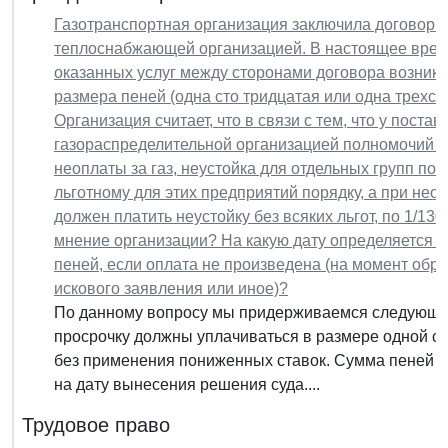
Газотранспортная организация заключила договор об
теплоснабжающей организацией. В настоящее время
оказанных услуг между сторонами договора возник
размера пеней (одна сто тридцатая или одна трехс
Организация считает, что в связи с тем, что у пост
газораспределительной организацией полномочий по
неоплаты за газ, неустойка для отдельных групп пот
льготному для этих предприятий порядку, а при нео
должен платить неустойку без всяких льгот, по 1/1
мнение организации? На какую дату определяется 
пеней, если оплата не произведена (на момент обр
искового заявления или иное)?
По данному вопросу мы придерживаемся следующей
просрочку должны уплачиваться в размере одной ст
без применения пониженных ставок. Сумма пеней м
на дату вынесения решения суда....
Трудовое право