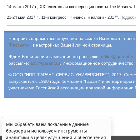
14 марта 2017 г., XХI ежегодная конференция газеты The Moscow Ti
23-24 мая 2017 г., 11-й конгресс "Финансы и налоги - 2017".
Подробне
Настроить параметры получения рассылки Вы можете, посетив
"Рассылки"
в настройках Вашей личной страницы.
Ждем Ваши идеи и замечания по рассылке:
editor@garant.ru
.
Р
рассылке:
adv@garant.ru
.
Информационное сотрудничество:
p
© ООО "НПП "ГАРАНТ-СЕРВИС-УНИВЕРСИТЕТ", 2017. Систем
выпускается с 1990 года. Компания "Гарант" и ее партнеры яв
участниками Российской ассоциации правовой информации ГА
Мы обрабатываем локальные данные
браузера и используем инструменты
аналитики в целях улучшения и обеспечения