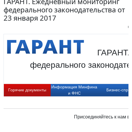
ГАРАНТ. Ежедневный мониторинг
федерального законодательства от
23 января 2017
Пи
ГАРАНТ.
федерального законодате
Информация Минфина
Горячие документы
Бизнес-спра
и ФНС
Присоединяйтесь к нам в