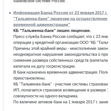
банковской системе России.
Информация Банка России от 23 января 2017 г. 
"Тальменка-банк" лицензии на осуществление б
временной администрации"
КБ "Тальменка-банк" лишен лицензии.
Пресс-служба Банка России сообщает, что с 23 янва
операции у кредитной организации ООО "КБ "Тальмен
Причины этой крайней меры - неисполнение законод
неоднократное нарушение законодательства о прот
снижение размера собственных средств (капитала)
капитала на дату госрегистрации.
В банк назначена временная администрация. Полно
приостановлены.
КБ "Тальменка-банк" - участник системы страховани
ИП, полагается страховое возмещение в размере 100
совокупности на одного вкладчика.
По величине активов банк на 1 января 2017 г. заним