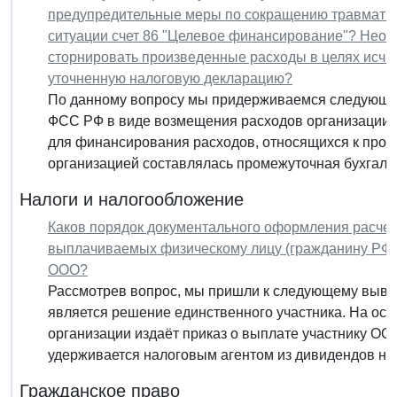
предупредительные меры по сокращению травматиз
ситуации счет 86 "Целевое финансирование"? Нео
сторнировать произведенные расходы в целях исчи
уточненную налоговую декларацию?
По данному вопросу мы придерживаемся следующей
ФСС РФ в виде возмещения расходов организации 
для финансирования расходов, относящихся к прош
организацией составлялась промежуточная бухгалте
Налоги и налогообложение
Каков порядок документального оформления расчет
выплачиваемых физическому лицу (гражданину РФ),
ООО?
Рассмотрев вопрос, мы пришли к следующему выво
является решение единственного участника. На ос
организации издаёт приказ о выплате участнику О
удерживается налоговым агентом из дивидендов неп
Гражданское право