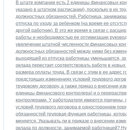
В штате компании есть 2 единицы финансовых конт
указано в штатном расписании), поскольку в их тру
должностных обязанностей. Работница, занимающая 
отпуска по уходу за ребенком (на время ее отсутст
другой работник). В это же время в связи с расши
работы и необходимостью ее оптимизации руковод
увеличении штатной численности финансовых контр
должностных обязанностей между ними без изменен
выходящей из отпуска работницы уменьшается, зона
оклада перестает соответствовать работе в новых 
размера оплаты труда. В связи с этим в ее адрес го
предстоящих изменениях условий трудового договор
трудовому договору, а также приказ о внесении изм
единицы финансового контролера) и о перераспре
контролерами. У работодателя имеются причины, пр
условий трудового договора в одностороннем поря
обязанностей трудовая функция работницы, которая 
меняется. Указывать ли в приказе о внесении изме
оклада по должности, занимаемой работницей? Нуж