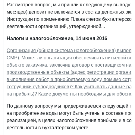
Рассмотрев вопрос, мы пришли к следующему выводу: По
месяцев) депозит не включается в состав денежных эк
Инструкции по применению Плана счетов бухгалтерског
деятельности организаций, утвержденной...
Налоги и налогообложение, 14 июня 2016
Организация (общая система налогообложения) выполня
СМР). Может ли организация обеспечивать питьевой в
объекте заказчика, заключив договор с поставщиком на
производственные объекты (адрес регистрации организа
выполнения работ, а приобретаемую воду, помимо сотруд
сотрудники субподрядчиков)? Как учитывать данные расх
на прибыль)? Какие документы необходимы для обосно
По данному вопросу мы придерживаемся следующей по
на приобретение воды могут быть учтены в составе про
реализацией, в целях налогообложения прибыли и в со
деятельности в бухгалтерском учете....