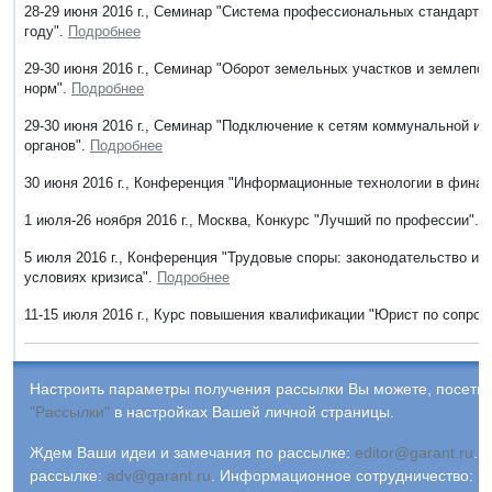
28-29 июня 2016 г., Семинар "Система профессиональных стандартов
году".
Подробнее
29-30 июня 2016 г., Семинар "Оборот земельных участков и землепо
норм".
Подробнее
29-30 июня 2016 г., Семинар "Подключение к сетям коммунальной 
органов".
Подробнее
30 июня 2016 г., Конференция "Информационные технологии в финан
1 июля-26 ноября 2016 г., Москва, Конкурс "Лучший по профессии".
П
5 июля 2016 г., Конференция "Трудовые споры: законодательство и 
условиях кризиса".
Подробнее
11-15 июля 2016 г., Курс повышения квалификации "Юрист по сопро
Настроить параметры получения рассылки Вы можете, посетив
"Рассылки"
в настройках Вашей личной страницы.
Ждем Ваши идеи и замечания по рассылке:
editor@garant.ru
.
Р
рассылке:
adv@garant.ru
.
Информационное сотрудничество:
p