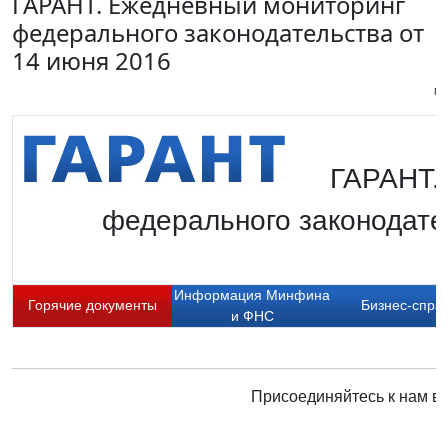
ГАРАНТ. Ежедневный мониторинг
федерального законодательства от
14 июня 2016
Пи
ГАРАНТ.
федерального законодате
Информация Минфина
Горячие документы
Бизнес-спра
и ФНС
Присоединяйтесь к нам в