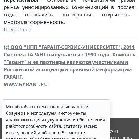
рынка унифицированных коммуникаций в последн
годы оставались интеграция, открытость
многоплатформенность.
Подробнее
(c) ООО "НПП "ГАРАНТ-СЕРВИС-УНИВЕРСИТЕТ", 2011.
Система ГАРАНТ выпускается с 1990 года. Компани
"Гарант" и ее партнеры являются участниками
Российской ассоциации правовой информации
ГАРАНТ.
WWW.GARANT.RU
Мы обрабатываем локальные данные
браузера и используем инструменты
аналитики в целях улучшения и обеспечения
работоспособности сайта, статистических
© ООО "НПП "ГАРАНТ-СЕРВИС", 2026. Система ГАРАНТ
исследований и обзоров. Вы можете
выпускается с 1990 года. Компания "Гарант" и ее партнеры