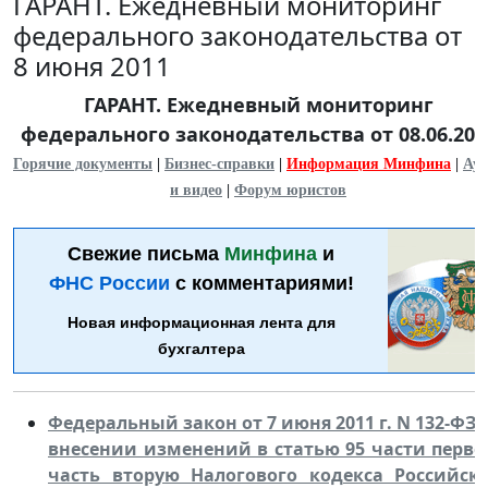
ГАРАНТ. Ежедневный мониторинг
федерального законодательства от
8 июня 2011
ГАРАНТ. Ежедневный мониторинг
федерального законодательства от 08.06.201
Горячие документы
|
Бизнес-справки
|
Информация Минфина
|
Ауд
и видео
|
Форум юристов
Свежие письма
Минфина
и
ФНС России
с комментариями!
Новая информационная лента для
бухгалтера
Федеральный закон от 7 июня 2011 г. N 132-ФЗ 
внесении изменений в статью 95 части перво
часть вторую Налогового кодекса Российск