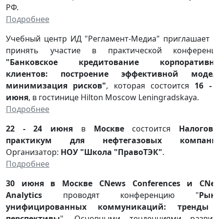
РФ.
Подробнее
Учебный центр ИД "Регламент-Медиа" приглашает в
принять участие в практической конференц
"Банковское кредитование корпоративн
клиентов: построение эффективной модел
минимизация рисков"
, которая состоится
16 - 
июня
, в гостинице Hilton Moscow Leningradskaya.
Подробнее
22 - 24 июня
в
Москве
состоится
Налогов
практикум для нефтегазовых компани
Организатор:
НОУ "Школа "ПравоТЭК"
.
Подробнее
30 июня
в Москве CNews Conferences и CNe
Analytics
проводят конференцию "
Рын
унифицированных коммуникаций: тренды
перспективы
". Основными тенденциями развит