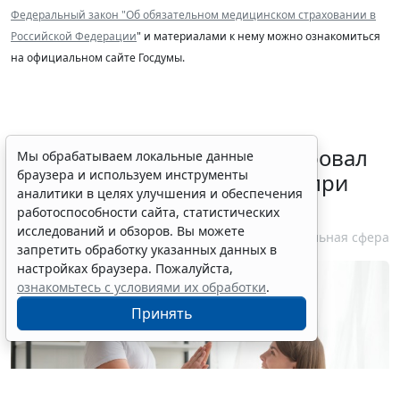
Федеральный закон "Об обязательном медицинском страховании в
Российской Федерации
" и материалами к нему можно ознакомиться
на официальном сайте Госдумы.
Минздрав России актуализировал
Мы обрабатываем локальные данные
браузера и используем инструменты
стандарт медпомощи детям при
аналитики в целях улучшения и обеспечения
болезни Гоше
работоспособности сайта, статистических
исследований и обзоров. Вы можете
7 августа 2026 15:34
Социальная сфера
запретить обработку указанных данных в
настройках браузера. Пожалуйста,
ознакомьтесь с условиями их обработки
.
Принять