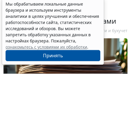
ФНС России рассказала
Мы обрабатываем локальные данные
браузера и используем инструменты
налогоплательщикам об
аналитики в целях улучшения и обеспечения
изменениях в работе с акцизами
работоспособности сайта, статистических
исследований и обзоров. Вы можете
10 августа 2026 12:10
Налоги и бухучет
запретить обработку указанных данных в
настройках браузера. Пожалуйста,
ознакомьтесь с условиями их обработки
.
Принять
© vitaliyborkovskiy / Фотобанк 123RF.com
Организации, ведущие деятельность, связанную с
добычей углеводородного сырья на новом морском