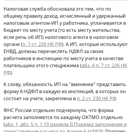
Налоговая служба обосновала это тем, что по
общему правилу доход, исчисленный и удержанный
налоговым агентом-ИП у работника, уплачивается в
бюджет по месту учета (то есть месту жительства,
если речь об ИП) налогового агента в налоговом
органе (
п. 7 ст. 226 НК РФ
). А ИП, которые используют
ЕНВД, должны перечислять НДФЛ за своих
работников в инспекцию по месту учета в качестве
плательщика этого спецрежима (
абз. 4 п. 7 ст. 226 НК
РФ
).
К слову, обязанность ИП на "вмененке" представить
форму 6-НДФЛ в каждую из инспекций, в которых он
состоит на учете, закреплена в
п. 2 ст. 230 НК РФ
.
ФНС России отдельно подчеркнула, что форма
расчета заполняется по каждому ОКТМО отдельно
(
абз. 1, абз. 5 п. 1.10 раздела II Порядка заполнения и
представления расчета по форме 6-НДФЛ
). Поэтому