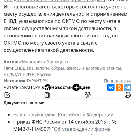
ИП-налоговые агенты, которые состоят на учете по
месту осуществления деятельности с применением
ЕНВД, указывают код по ОКТМО по месту учета в
связи с осуществлением такой деятельности, в
отношении своих наемных работников – код по
ОКТМО по месту своего учета в связи с
осуществлением такой деятельности.
Авторы:
Маргарита Горовцова
Теги:
ЕНВД
,
ИП
,
налоги, сборы, взносы
,
налоговые агенты
,
НДФЛ
,
УСН
,
ФНС России
Источник:
ГАРАНТ.РУ
Перепечатка
Читать ГАРАНТ.РУ в
Новости
и
Дзен
Документы по теме:
Налоговый кодекс Российской Федерации
Приказ ФНС России от 14 октября 2015 г. №
ММВ-7-11/450@ "
Об утверждении формы