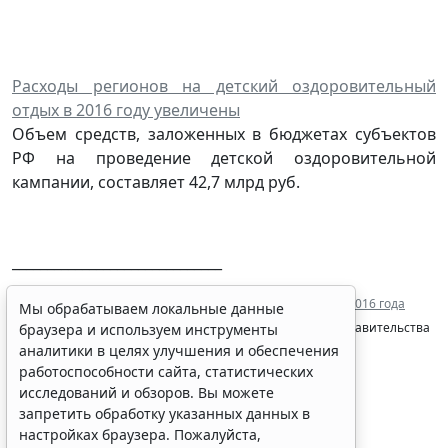
Расходы регионов на детский оздоровительный
отдых в 2016 году увеличены
Объем средств, заложенных в бюджетах субъектов
РФ на проведение детской оздоровительной
кампании, составляет 42,7 млрд руб.
______________________________
1
С текстом
распоряжения Правительства РФ от 9 июля 2016 года
Мы обрабатываем локальные данные
№1447-р
можно ознакомиться на официальном сайте Правительства
браузера и используем инструменты
аналитики в целях улучшения и обеспечения
РФ.
работоспособности сайта, статистических
исследований и обзоров. Вы можете
запретить обработку указанных данных в
настройках браузера. Пожалуйста,