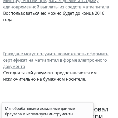
Минтруд России предлагает увеличить сумму
единовременной выплаты из средств маткапитала
Воспользоваться ею можно будет до конца 2016
года.
Граждане могут получить возможность оформить
сертификат на маткапитал в форме электронного
документа
Сегодня такой документ предоставляется им
исключительно на бумажном носителе.
Минздрав России актуализировал
Мы обрабатываем локальные данные
браузера и используем инструменты
стандарт медпомощи детям при