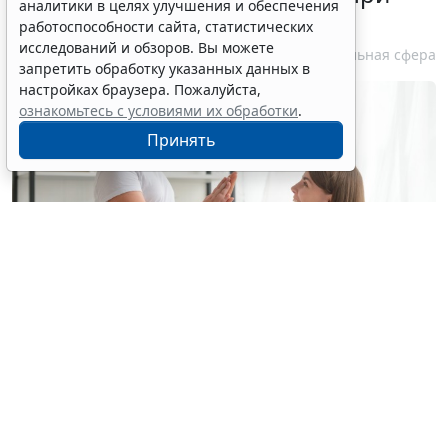
аналитики в целях улучшения и обеспечения
болезни Гоше
работоспособности сайта, статистических
исследований и обзоров. Вы можете
7 августа 2026 15:34
Социальная сфера
запретить обработку указанных данных в
настройках браузера. Пожалуйста,
ознакомьтесь с условиями их обработки
.
Принять
© yuragolub / Фотобанк 123RF.com
С 10 августа применяется новый стандарт
медицинской помощи детям при болезни Гоше (МКБ
Е75.2
) (
Приказ Минздрава России от 26 июня 2026 г.
№ 648н, зарег. в Минюсте 30 июля 2026 года)
.