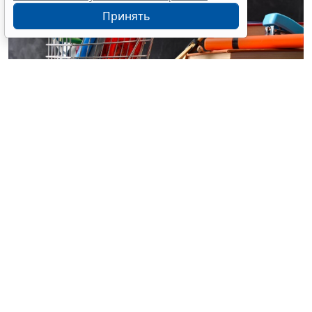
Принять
© davizro / Фотобанк 123RF.com
С
1 октября
ст. 112 Закона № 44-ФЗ
будет дополнена
чч. 78-86.
До 30 сентября 2028 года включительно заказчики
вправе проводить на электронных площадках,
операторами которых являются операторы
посреднических цифровых платформ, включенных в
предусмотренный
Федеральным законом от 31 июля
2025 г. № 289-ФЗ
реестр посреднических цифровых