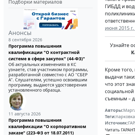
Подборки материалов
ГИБДД и вод
поликлиники
ответственно
июня 2015 г.
Анонсы
8 сентября 2026
Узнайте о
Программа повышения
К
квалификации "О контрактной
системе в сфере закупок" (44-ФЗ)"
Об актуальных изменениях в КС
Кроме того,
узнаете, став участником программы,
разработанной совместно с АО ''СБЕР
выдачи таки
А". Слушателям, успешно освоившим
что этот зн
программу, выдаются удостоверения
установленного образца.
социальной 
съемным – д
Авторы:
Марг
11 августа 2026
Теги:
парковка
Программа повышения
Источник:
ГАР
квалификации "О корпоративном
Читать ГАРАНТ
заказе" (223-ФЗ от 18.07.2011)