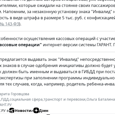
ителями, которые ожидали на стоянке своих пассажиро
. Напомним, за незаконную установку знака "Инвалид"
сть в виде штрафа в размере 5 тыс. руб. с конфискацией
 № 143-ФЗ
).
собенности осуществления кассовых операций с участи
ассовые операции"
интернет-версии системы ГАРАНТ.
 предлагается выдавать знак "Инвалид" непосредственн
х знаков в случае одобрения инициативы должно будет 
ак должен быть именным и выдаваться в ГИБДД при пост
экспертизы при заполнении программы индивидуальной
ля тех случаев, когда, например, родитель ребенка-инв
арита Горовцова
,
ПДД
,
социальная сфера
,
транспорт и перевозки
,
Ольга Баталина
АНТ.РУ
.РУ в
Новости
и
Дзен