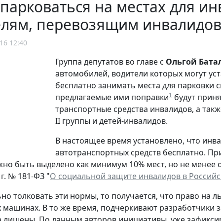
парковаться на местах для ин
елям, перевозящим инвалидо
16 12:40
Группа депутатов во главе с
Ольгой Бата
автомобилей, водители которых могут ус
бесплатно занимать места для парковки 
1
предлагаемые ими поправки
будут приня
транспортные средства инвалидов, а такж
II группы и детей-инвалидов.
В настоящее время установлено, что инв
автотранспортных средств бесплатно. Пр
но быть выделено как минимум 10% мест, но не менее од
г. № 181-ФЗ "
О социальной защите инвалидов в Россий
ьно толковать эти нормы, то получается, что право на 
 машинах. В то же время, подчеркивают разработчики 
а лишены. По данным авторов инициативы, уже зафикс