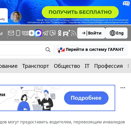
м
Войти
Eng
Перейти в систему ГАРАНТ
ование
Транспорт
Общество
IT
Профессия
П
идов могут предоставить водителям, перевозящим инвалидов