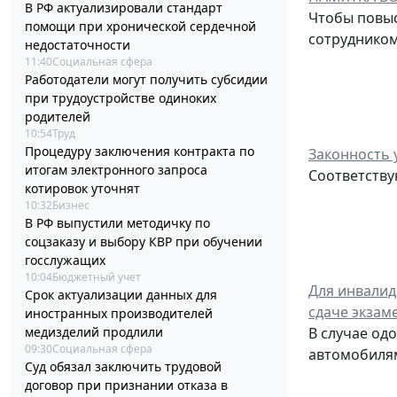
В РФ актуализировали стандарт
Чтобы повыс
помощи при хронической сердечной
сотрудником
недостаточности
11:40
Социальная сфера
Работодатели могут получить субсидии
при трудоустройстве одиноких
родителей
10:54
Труд
Процедуру заключения контракта по
Законность 
итогам электронного запроса
Соответству
котировок уточнят
10:32
Бизнес
В РФ выпустили методичку по
соцзаказу и выбору КВР при обучении
госслужащих
10:04
Бюджетный учет
Для инвалид
Срок актуализации данных для
сдаче экзам
иностранных производителей
медизделий продлили
В случае од
09:30
Социальная сфера
автомобилям
Суд обязал заключить трудовой
договор при признании отказа в