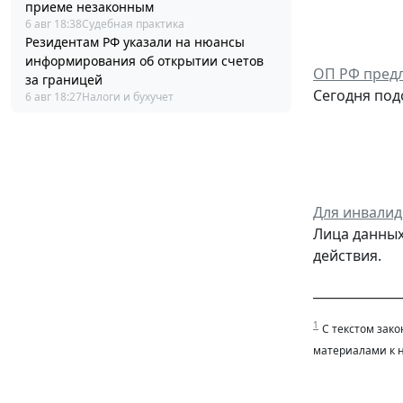
приеме незаконным
6 авг 18:38
Судебная практика
Резидентам РФ указали на нюансы
информирования об открытии счетов
ОП РФ предл
за границей
Сегодня под
6 авг 18:27
Налоги и бухучет
Для инвалид
Лица данных
действия.
______________
1
С текстом зако
материалами к 