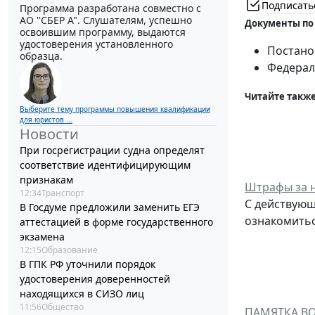
Подписать
Программа разработана совместно с
АО ''СБЕР А". Слушателям, успешно
Документы по
освоившим программу, выдаются
удостоверения установленного
Постанов
образца.
Федераль
Читайте также
Выберите тему программы повышения квалификации
для юристов ...
Новости
При госрегистрации судна определят
соответствие идентифицирующим
признакам
Штрафы за 
12:34
Транспорт
С действующ
В Госдуме предложили заменить ЕГЭ
ознакомитьс
аттестацией в форме государственного
экзамена
12:15
Образование
В ГПК РФ уточнили порядок
удостоверения доверенностей
находящихся в СИЗО лиц
11:56
Общество
ПАМЯТКА В