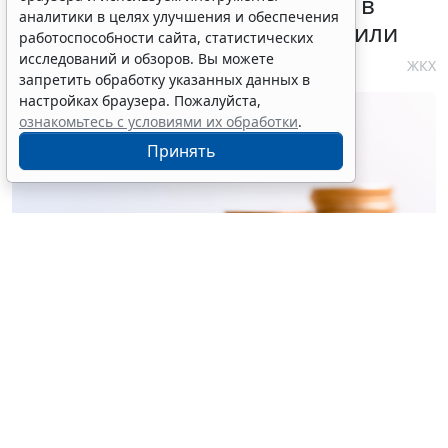
реализации инвестпрограмм в
аналитики в целях улучшения и обеспечения
сфере теплоснабжения уточнили
работоспособности сайта, статистических
исследований и обзоров. Вы можете
4 августа 2026 10:58
ЖКХ
запретить обработку указанных данных в
настройках браузера. Пожалуйста,
ознакомьтесь с условиями их обработки
.
Принять
© ujiha / Фотобанк 123RF.com
Утверждены
общие требования
к организации и
осуществлению регионального госконтроля
(надзора) за реализацией инвестиционных