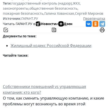
Теги:
государственный контроль (надзор)
,
ЖКХ
,
законопроекты
,
общественная безопасность
,
пожарная безопасность
,
Галина Хованская
,
Сергей Миронов
Источник:
ГАРАНТ.РУ
Перепечатка
Читать ГАРАНТ.РУ в
Новости
и
Дзен
Документы по теме:
Жилищный кодекс Российской Федерации
Читайте также:
Собственники помещений vs управляющая
компания: кто кого?
О том, как сменить управляющую компанию, и какие
проблемы могут возникнуть во время этой