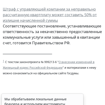
Штраф с управляющей компании за неправильно
рассчитанную квартплату может составить 50% от
излишне начисленной суммы
Соответствующее постановление, устанавливающее
ответственность за некачественно предоставленные
коммунальные услуги или завышенный в квитанции
счет, готовится Правительством РФ.
______________________________
1
С текстом законопроекта № 999213-6 "
О внесении изменений в
Жилищный кодекс Российской Федерации
" и материалами к нему
можно ознакомиться на официальном сайте Госдумы.
Требования к контролю
Мы обрабатываем локальные данные
браузера и используем инструменты