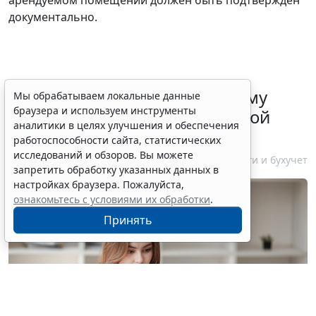
документально.
ФНС России рассказала малому
Мы обрабатываем локальные данные
браузера и используем инструменты
бизнесу о порядке упрощенной
аналитики в целях улучшения и обеспечения
ликвидации компании
работоспособности сайта, статистических
исследований и обзоров. Вы можете
7 августа 2026 18:16
Налоги и бухучет
запретить обработку указанных данных в
настройках браузера. Пожалуйста,
ознакомьтесь с условиями их обработки
.
Принять