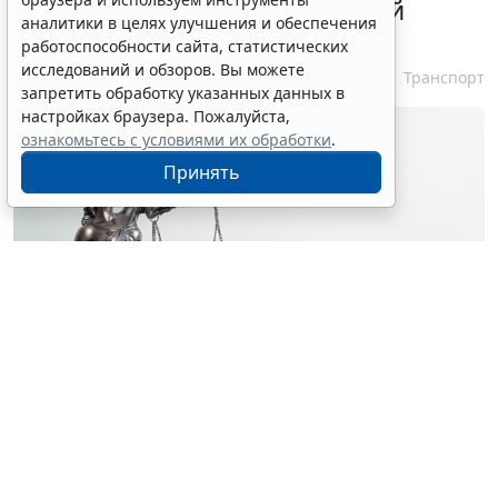
незаконным при неизвестной
аналитики в целях улучшения и обеспечения
личности водителя
работоспособности сайта, статистических
исследований и обзоров. Вы можете
7 августа 2026 16:37
Транспорт
запретить обработку указанных данных в
настройках браузера. Пожалуйста,
ознакомьтесь с условиями их обработки
.
Принять
© simpson33 / Фотобанк 123RF.com
Судебный орган отменил акты и прекратил
производство по делу о лишении водительских прав
за нетрезвую езду. Решения были приняты на