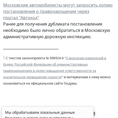
Московские автомобилисты могут запросить копию
постановления о правонарушении через
портал "Автокод"
Ранее для получения дубликата постановления
необходимо было лично обратиться в Московскую
административную дорожную инспекцию.
______________________________
1
С текстом законопроекта № 996924-6 "
О внесении изменений в
Кодекс Российской Федерации об административных
правонарушениях в целях повышения ответственности за
значительное превышение скорости
" и материалами к нему можно
ознакомиться на официальном сайте Госдумы.
ВС РФ признал лишение прав
Мы обрабатываем локальные данные
браузера и используем инструменты