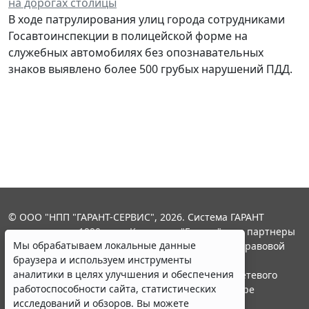
на дорогах столицы
В ходе патрулирования улиц города сотрудниками
Госавтоинспекции в полицейской форме на
служебных автомобилях без опознавательных
знаков выявлено более 500 грубых нарушений ПДД.
© ООО "НПП "ГАРАНТ-СЕРВИС", 2026. Система ГАРАНТ
выпускается с 1990 года. Компания "Гарант" и ее партнеры
Мы обрабатываем локальные данные
являются участниками Российской ассоциации правовой
браузера и используем инструменты
информации ГАРАНТ.
аналитики в целях улучшения и обеспечения
Портал ГАРАНТ.РУ зарегистрирован в качестве сетевого
работоспособности сайта, статистических
издания Федеральной службой по надзору в сфере
исследований и обзоров. Вы можете
связи,информационных технологий и массовых