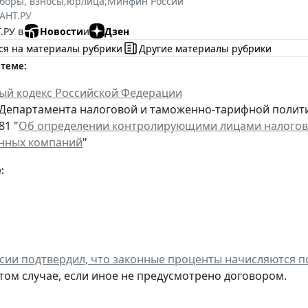
сборы, взносы
,
юрлица
,
Минфин России
АНТ.РУ
.РУ в
Новости
и
Дзен
ся на материалы рубрики
Другие материалы рубрики
 теме:
ый кодекс Российской Федерации
Департамента налоговой и таможенно-тарифной политики
81 "
Об определении контролирующими лицами налогов
нных компаний
"
:
ии подтвердил, что законные проценты начисляются по
 том случае, если иное не предусмотрено договором.