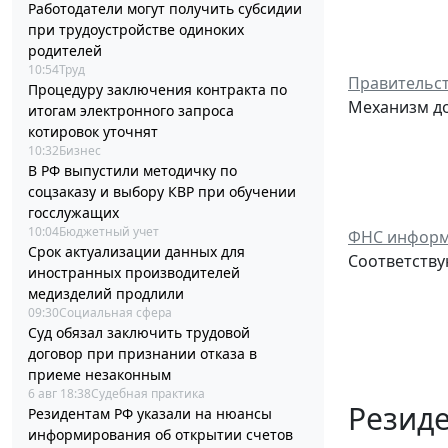
Работодатели могут получить субсидии
при трудоустройстве одиноких
родителей
10:54
Труд
Правительст
Процедуру заключения контракта по
Механизм до
итогам электронного запроса
котировок уточнят
10:32
Бизнес
В РФ выпустили методичку по
соцзаказу и выбору КВР при обучении
госслужащих
10:04
Бюджетный учет
ФНС информ
Срок актуализации данных для
Соответству
иностранных производителей
медизделий продлили
09:30
Социальная сфера
Суд обязал заключить трудовой
договор при признании отказа в
приеме незаконным
6 авг 18:38
Судебная практика
Резид
Резидентам РФ указали на нюансы
информирования об открытии счетов