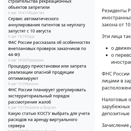
строительства рекреационных
объектов запретили
Резиденты Р
6 авг 16:41
Общество
иностранных
Сервис автоматического
закона от 10
аннулирования патентов за неуплату
запустят с 10 августа
Эти лица та
6 авг 16:19
Труд
ФАС России рассказала об особенностях
о движе
внеплановых проверок заказчиков по
44-ФЗ
о перев
6 авг 16:00
Проверки
иностра
Процедуру приостановки или запрета
реализации опасной продукции
ФНС России 
оптимизируют
лицами в за
6 авг 15:39
Бизнес
расположенн
ФНС России планирует урегулировать
экстерриториальный порядок
Налоговые о
рассмотрения жалоб
зарубежных 
6 авг 15:15
Налоги и бухучет
депозитные 
Какую статью КОСГУ выбрать для учета
расходов на аренду виртуального
Зачисление 
сервера