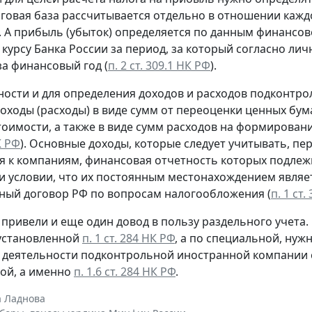
логовая база рассчитывается отдельно в отношении ка
). А прибыль (убыток) определяется по данным финансов
 курсу Банка России за период, за который согласно ли
за финансовый год (
п. 2 ст. 309.1 НК РФ
).
ности и для определения доходов и расходов подконтро
оходы (расходы) в виде сумм от переоценки ценных бу
оимости, а также в виде сумм расходов на формировани
К РФ
). Основные доходы, которые следует учитывать, п
 к компаниям, финансовая отчетность которых подлежи
и условии, что их постоянным местонахождением являет
ый договор РФ по вопросам налогообложения (
п. 1 ст.
привели и еще один довод в пользу раздельного учета.
 установленной
п. 1 ст. 284 НК РФ
, а по специальной, нуж
 деятельности подконтрольной иностранной компании с
ой, а именно
п. 1.6 ст. 284 НК РФ
.
а Ладнова