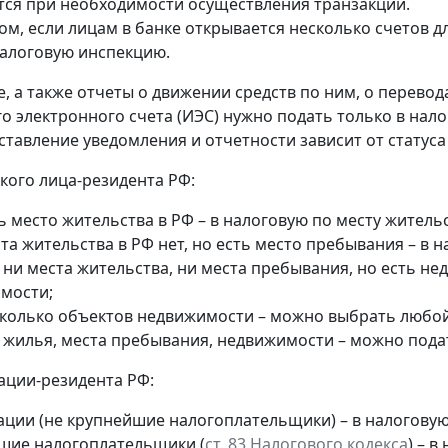
ся при необходимости осуществления транзакции.
ом, если лицам в банке открывается несколько счетов д
алоговую инспекцию.
, а также отчеты о движении средств по ним, о перевод
о электронного счета (ИЭС) нужно подать только в нал
ставление уведомления и отчетности зависит от статуса
кого лица-резидента РФ:
ь место жительства в РФ – в налоговую по месту жительс
та жительства в РФ нет, но есть место пребывания – в 
 ни места жительства, ни места пребывания, но есть н
мости;
сколько объектов недвижимости – можно выбрать любой 
т жилья, места пребывания, недвижимости – можно пода
ации-резидента РФ:
ации (не крупнейшие налогоплательщики) – в налогову
шие налогоплательщики (
ст. 83 Налогового кодекса
) – 