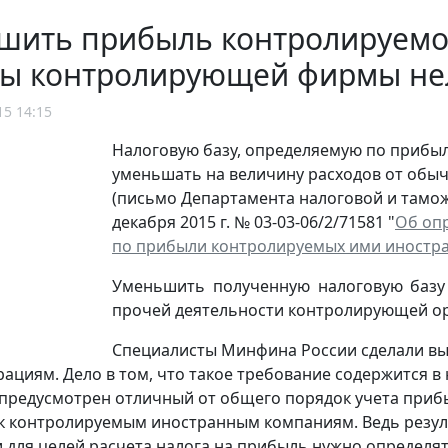
шить прибыль контролируемо
ды контролирующей фирмы не
15 14:15
Налоговую базу, определяемую по прибы
уменьшать на величину расходов от обы
(письмо Департамента налоговой и тамо
декабря 2015 г. № 03-03-06/2/71581 "
Об оп
по прибыли контролируемых ими иностр
Уменьшить полученную налоговую базу 
прочей деятельности контролирующей ор
Специалисты Минфина России cделали вы
ациям. Дело в том, что такое требование содержится в
предусмотрен отличный от общего порядок учета прибы
 контролируемым иностранным компаниям. Ведь резул
 для целей расчета налога на прибыль нужно определя