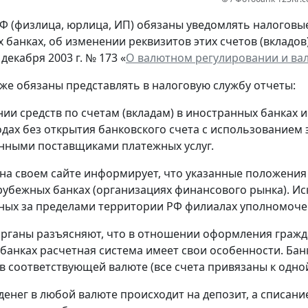
Ф (физлица, юрлица, ИП) обязаны уведомлять налоговые 
 банках, об изменении реквизитов этих счетов (вкладов
 декабря 2003 г. № 173 «
О валютном регулировании и ва
кже обязаны представлять в налоговую службу отчеты:
нии средств по счетам (вкладам) в иностранных банках 
одах без открытия банковского счета с использованием
нными поставщиками платежных услуг.
на своем сайте информирует, что указанные положения
рубежных банках (организациях финансового рынка). Ис
ых за пределами территории РФ филиалах уполномоче
рганы разъясняют, что в отношении оформления гражд
банках расчетная система имеет свои особенности. Банк
в соответствующей валюте (все счета привязаны к одной
денег в любой валюте происходит на депозит, а списание