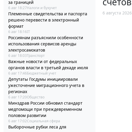
счетов
за границей
6 авг 18:27
Налоги и бухучет
6 августа 2026
Племенные свидетельства и паспорта
решено перевести в электронный
формат
6 авг 18:16
IT
Россиянам разъяснили особенности
использования сервисов аренды
электросамокатов
6 авг 18:03
Транспорт
Важные новости от федеральных
органов власти в третьей декаде июля
6 авг 17:46
Бюджетный учет
Депутаты Госдумы инициировали
ужесточение миграционного учета в
регионах
6 авг 17:20
Общество
Минздрав России обновил стандарт
медпомощи при преждевременном
половом развитии
6 авг 17:02
Социальная сфера
Выборочные рубки леса для