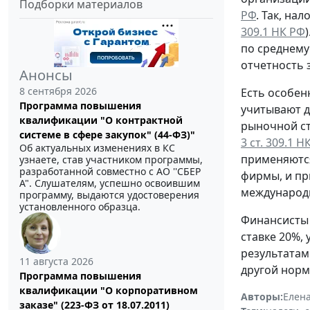
Подборки материалов
РФ
. Так, на
309.1 НК РФ
по среднему
отчетность 
Анонсы
8 сентября 2026
Есть особен
Программа повышения
учитывают д
квалификации "О контрактной
рыночной ст
системе в сфере закупок" (44-ФЗ)"
3 ст. 309.1 Н
Об актуальных изменениях в КС
применяются
узнаете, став участником программы,
разработанной совместно с АО ''СБЕР
фирмы, и пр
А". Слушателям, успешно освоившим
международн
программу, выдаются удостоверения
установленного образца.
Финансисты 
ставке 20%,
результатам
11 августа 2026
другой норм
Программа повышения
квалификации "О корпоративном
Авторы:
Елен
заказе" (223-ФЗ от 18.07.2011)