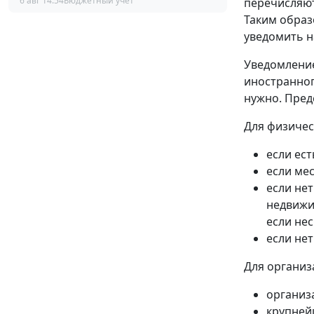
6 авг 14:54
Бюджетный учет
перечисляют
Таким образ
уведомить н
Уведомление
иностранног
нужно. Пред
Для физичес
если ест
если мес
если нет
недвижи
если не
если не
Для организ
организ
крупней