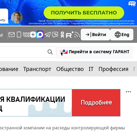
м
Войти
Eng
Перейти в систему ГАРАНТ
ование
Транспорт
Общество
IT
Профессия
П
остранной компании на расходы контролирующей фирмы