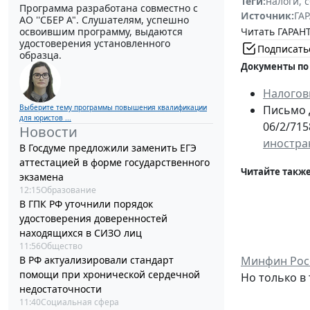
Теги:
налоги, 
Программа разработана совместно с
Источник:
ГАР
АО ''СБЕР А". Слушателям, успешно
Читать ГАРАНТ
освоившим программу, выдаются
удостоверения установленного
Подписать
образца.
Документы по
Налогов
Выберите тему программы повышения квалификации
Письмо 
для юристов ...
06/2/715
Новости
иностра
В Госдуме предложили заменить ЕГЭ
аттестацией в форме государственного
Читайте также
экзамена
12:15
Образование
В ГПК РФ уточнили порядок
удостоверения доверенностей
находящихся в СИЗО лиц
11:56
Общество
В РФ актуализировали стандарт
Минфин Росс
помощи при хронической сердечной
Но только в
недостаточности
11:40
Социальная сфера