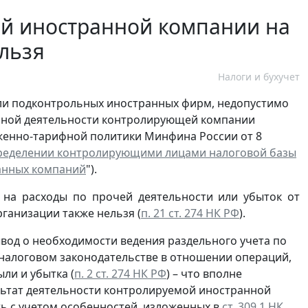
й иностранной компании на
льзя
Налоги и бухучет
ли подконтрольных иностранных фирм, недопустимо
чной деятельности контролирующей компании
женно-тарифной политики Минфина России от 8
ределении контролирующими лицами налоговой базы
анных компаний
").
на расходы по прочей деятельности или убыток от
ганизации также нельзя (
п. 21 ст. 274 НК РФ
).
вод о необходимости ведения раздельного учета по
 налоговом законодательстве в отношении операций,
ли и убытка (
п. 2 ст. 274 НК РФ
) – что вполне
ьтат деятельности контролируемой иностранной
ть с учетом особенностей, изложенных в
ст. 309.1 НК