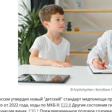
© hryshchyshen / Фотобанк 
ссии утвердил новый "детский" стандарт медпомощи 
о от 2022 года, коды по МКБ-Х:
Е22.8
Другие состояния г
ункция яичек,
Е30.1
Преждевременное половое созрева