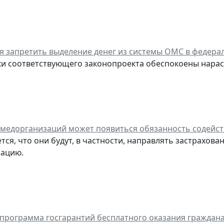
я запретить выделение денег из системы ОМС в федер
и соответствующего законопроекта обеспокоены нара
 медорганизаций может появиться обязанность содейс
тся, что они будут, в частности, направлять застрахо
зацию.
программа госгарантий бесплатного оказания граждан