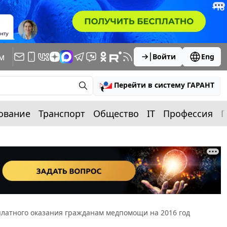
м
Войти
Eng
Перейти в систему ГАРАНТ
ование
Транспорт
Общество
IT
Профессия
П
латного оказания гражданам медпомощи на 2016 год