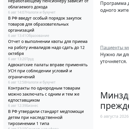
неработающему пенсионеру зависит от
Программа 
облагаемого дохода
одного жите
6 авг 14:07
Налоги и бухучет
В РФ введут особый порядок закупок
товаров для образовательных
организаций
6 авг 13:41
Образование
Отчет о выполнении квоты для приема
Пациенты мо
на работу инвалидов надо сдать до 12
октября
Нужно ли дл
6 авг 13:20
Труд
уточняется.
Адвокатские палаты вправе применять
УСН при соблюдении условий и
ограничений
6 авг 12:58
Налоги и бухучет
Контракты по однородным товарам
Минзд
можно заключать с одним и тем же
едпоставщиком
прежд
6 авг 12:39
Бизнес
В РФ утвердили стандарт медпомощи
6 августа 2026
детям при наследственной
тирозинемии 1 типа
6 авг 12:10
Социальная сфера