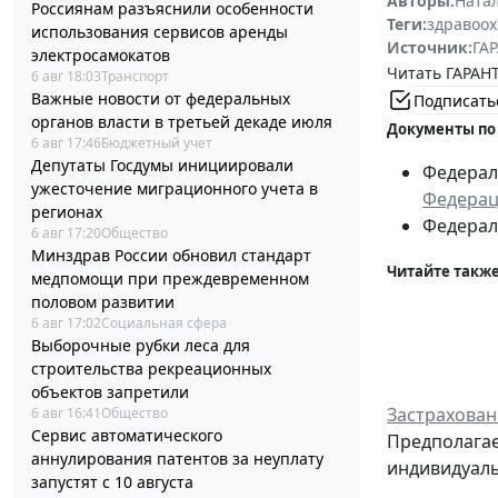
Авторы:
Ната
Россиянам разъяснили особенности
Теги:
здравоо
использования сервисов аренды
Источник:
ГАР
электросамокатов
Читать ГАРАНТ
6 авг 18:03
Транспорт
Важные новости от федеральных
Подписать
органов власти в третьей декаде июля
Документы по
6 авг 17:46
Бюджетный учет
Депутаты Госдумы инициировали
Федераль
ужесточение миграционного учета в
Федера
регионах
Федераль
6 авг 17:20
Общество
Минздрав России обновил стандарт
Читайте также
медпомощи при преждевременном
половом развитии
6 авг 17:02
Социальная сфера
Выборочные рубки леса для
строительства рекреационных
объектов запретили
Застрахован
6 авг 16:41
Общество
Сервис автоматического
Предполагае
аннулирования патентов за неуплату
индивидуал
запустят с 10 августа