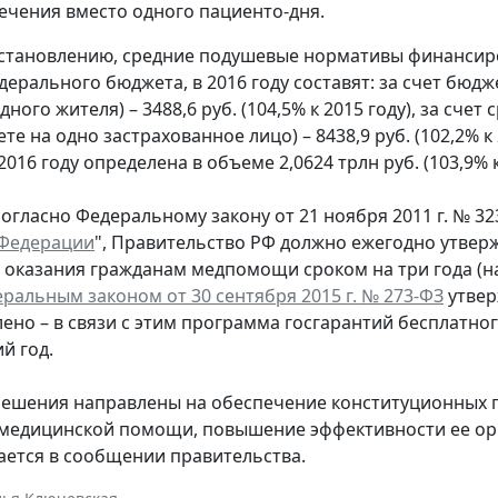
лечения вместо одного пациенто-дня.
становлению, средние подушевые нормативы финансир
дерального бюджета, в 2016 году составят: за счет бю
дного жителя) – 3488,6 руб. (104,5% к 2015 году), за с
те на одно застрахованное лицо) – 8438,9 руб. (102,2% 
016 году определена в объеме 2,0624 трлн руб. (103,9% к
огласно Федеральному закону от 21 ноября 2011 г. № 32
 Федерации
", Правительство РФ должно ежегодно утвер
 оказания гражданам медпомощи сроком на три года (н
ральным законом от 30 сентября 2015 г. № 273-ФЗ
утвер
ено – в связи с этим программа госгарантий бесплатн
й год.
ешения направлены на обеспечение конституционных п
медицинской помощи, повышение эффективности ее орг
ается в сообщении правительства.