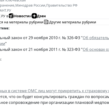
лья Ключевская
хранение
,
Минздрав России
,
Правительство РФ
АНТ.РУ
.РУ в
Новости
и
Дзен
ся на материалы рубрики
Другие материалы рубрики
 теме:
ный закон от 29 ноября 2010 г. № 326-ФЗ "
Об обязатель
ции
"
ный закон от 21 ноября 2011 г. № 323-ФЗ "
Об основах о
:
ных в системе ОМС лиц могут прикрепить к страховому
тся, что он будет консультировать граждан по вопрос
ьное сопровождение при организации плановой медпо