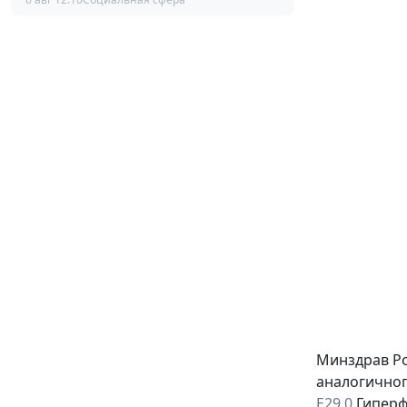
Минздрав Ро
аналогичног
Е29.0
Гиперф