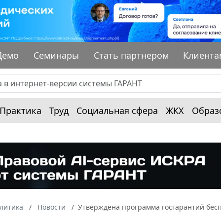
Демо
Семинары
Стать партнером
Клиента
Практика
Труд
Социальная сфера
ЖКХ
Образ
алитика
Новости
Утверждена программа госгарантий бесп