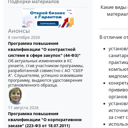
Подборки материалов
Какие виды
материа
Анонсы
В отличие о
8 сентября 2026
Программа повышения
установ
квалификации "О контрактной
санитар
системе в сфере закупок" (44-ФЗ)"
Об актуальных изменениях в КС
практик
узнаете, став участником программы,
компьют
разработанной совместно с АО ''СБЕР
А". Слушателям, успешно освоившим
медпомо
программу, выдаются удостоверения
конкрет
установленного образца.
прививо
органов
установ
11 августа 2026
источни
Программа повышения
за счет
квалификации "О корпоративном
использ
заказе" (223-ФЗ от 18.07.2011)