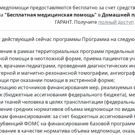
 медпомощи предоставляются бесплатно за счет средст
ла
"Бесплатная медицинская помощь"
в
Домашней п
ГАРАНТ. Получите
полный доступ
т действующей сейчас программы Программа на следую
ление в рамках территориальных программ предельных
ной помощи в неотложной форме, приема пациентов у
и, врачами-педиатрами, проведения диагностических и
ерной и магнитно-резонансной томографии, ангиографи
щи при оказании помощи в экстренной форме;
изацию источников финансирования мер, реализуемых 
к (бюджетные ассигнования федерального бюджета), ме
 и тканей человека в целях трансплантации (федеральн
ление средних нормативов объема медпомощи по видам
кам финансирования: за счет бюджетных ассигнований б
 субвенций ФОМС на финансирование базовой программы
ование в качестве норматива объема медпомощи, оказы