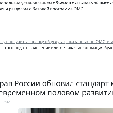
дополнена установлением объемов оказываемой высоко
ля и разделом о базовой программе ОМС.
гут получить справку об услугах, оказанных по ОМС, и 
я этого подать заявление или же такая информация буд
рав России обновил стандарт
евременном половом развити
 17:02