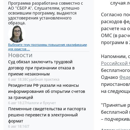
случая 
Программа разработана совместно с
АО ''СБЕР А". Слушателям, успешно
освоившим программу, выдаются
Согласно по
удостоверения установленного
расходов фе
образца.
расчете на о
ОМС (в расче
программ в 2
Выберите тему программы повышения квалификации
для юристов ...
Новости
Напомним, с
Суд обязал заключить трудовой
Российской
договор при признании отказа в
бесплатного
приеме незаконным
Однако
Феде
6 авг 18:38
Судебная практика
приостановл
Резидентам РФ указали на нюансы
на следующи
информирования об открытии счетов
за границей
6 авг 18:27
Налоги и бухучет
"Принятые р
Племенные свидетельства и паспорта
бесплатной 
решено перевести в электронный
– подчеркив
формат
6 авг 18:16
IT