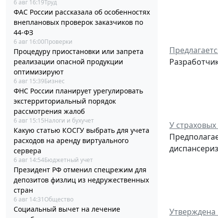
6 авг 16:19
Труд
ФАС России рассказала об особенностях
внеплановых проверок заказчиков по
44-ФЗ
6 авг 16:00
Проверки
Предлагаетс
Процедуру приостановки или запрета
Разработчик
реализации опасной продукции
оптимизируют
6 авг 15:39
Бизнес
ФНС России планирует урегулировать
экстерриториальный порядок
рассмотрения жалоб
6 авг 15:15
Налоги и бухучет
У страховых
Какую статью КОСГУ выбрать для учета
Предполагае
расходов на аренду виртуального
диспансери
сервера
6 авг 14:54
Бюджетный учет
Президент РФ отменил спецрежим для
депозитов физлиц из недружественных
стран
6 авг 14:31
Общество
Социальный вычет на лечение
Утверждена 