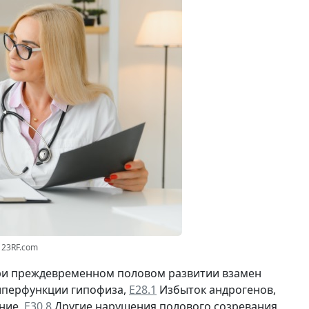
123RF.com
при преждевременном половом развитии взамен
иперфункции гипофиза,
Е28.1
Избыток андрогенов,
ние,
Е30.8
Другие нарушения полового созревания,