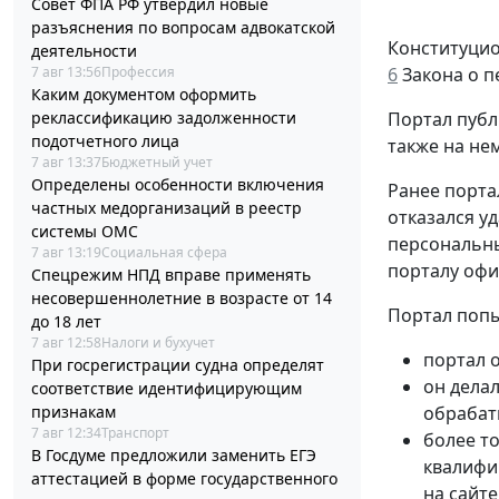
Совет ФПА РФ утвердил новые
разъяснения по вопросам адвокатской
Конституцио
деятельности
7 авг 13:56
Профессия
6
Закона о п
Каким документом оформить
реклассификацию задолженности
Портал публ
подотчетного лица
также на нем
7 авг 13:37
Бюджетный учет
Определены особенности включения
Ранее порта
частных медорганизаций в реестр
отказался у
системы ОМС
персональны
7 авг 13:19
Социальная сфера
порталу офи
Спецрежим НПД вправе применять
несовершеннолетние в возрасте от 14
Портал попы
до 18 лет
7 авг 12:58
Налоги и бухучет
портал 
При госрегистрации судна определят
он дела
соответствие идентифицирующим
признакам
обрабат
7 авг 12:34
Транспорт
более т
В Госдуме предложили заменить ЕГЭ
квалифи
аттестацией в форме государственного
на сайт