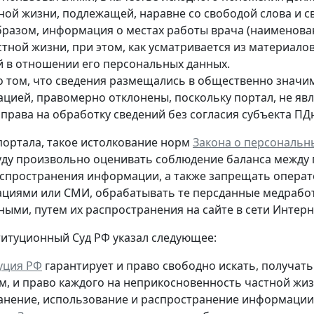
тной жизни, подлежащей, наравне со свободой слова и 
бразом, информация о местах работы врача (наименован
стной жизни, при этом, как усматривается из материало
й в отношении его персональных данных.
о том, что сведения размещались в общественно значи
ацией, правомерно отклонены, поскольку портал, не яв
 права на обработку сведений без согласия субъекта ПД
ортала, такое истолкование норм
Закона о персональн
уду произвольно оценивать соблюдение баланса между
спространения информации, а также запрещать опера
циями или СМИ, обрабатывать те персданные медрабо
пными
, путем их распространения на сайте в сети Интер
титуционный Суд РФ указал следующее:
уция РФ
гарантирует и право свободно искать, получа
м, и право каждого на неприкосновенность частной жиз
ранение, использование и распространение информации о