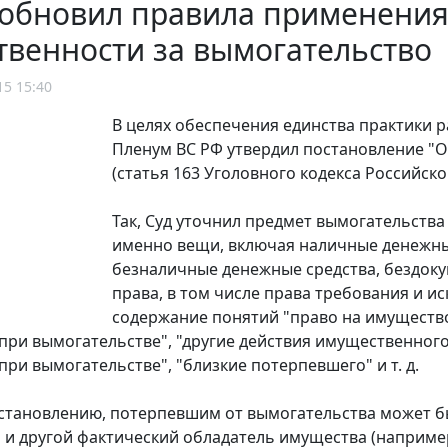
 обновил правила применения
твенности за вымогательство
15 15:40
В целях обеспечения единства практики 
Пленум ВС РФ утвердил постановление "О
(статья 163 Уголовного кодекса Российск
Так, Суд уточнил предмет вымогательства 
именно вещи, включая наличные денежны
безналичные денежные средства, бездок
права, в том числе права требования и и
содержание понятий "право на имущество
при вымогательстве", "другие действия имущественног
при вымогательстве", "близкие потерпевшего" и т. д.
становлению, потерпевшим от вымогательства может б
о и другой фактический обладатель имущества (наприм