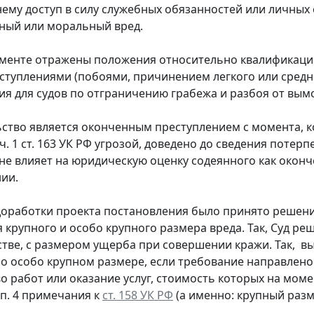
ему доступ в силу служебных обязанностей или личных
ный или моральный вред.
ументе отражены положения относительно квалификации
ступлениями (побоями, причинением легкого или средне
ия для судов по отграничению грабежа и разбоя от вымо
ство является оконченным преступлением с момента, к
 ч. 1 ст. 163 УК РФ угрозой, доведено до сведения пот
не влияет на юридическую оценку содеянного как оконч
ии.
доработки проекта постановления было принято решени
 крупного и особо крупного размера вреда. Так, Суд р
тве, с размером ущерба при совершении кражи. Так, в
о особо крупном размере, если требование направлено
о работ или оказание услуг, стоимость которых на мо
 п. 4 примечания к
ст. 158 УК РФ
(а именно: крупный разме