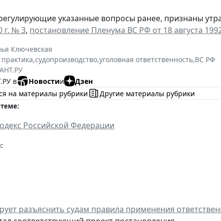
регулирующие указанные вопросы ранее, признаны утр
 г. № 3
,
постановление Пленума ВС РФ от 18 августа 1992
лья Ключевская
 практика
,
судопроизводство
,
уголовная ответственность
,
ВС РФ
АНТ.РУ
.РУ в
Новости
и
Дзен
ся на материалы рубрики
Другие материалы рубрики
 теме:
одекс Российской Федерации
:
рует разъяснить судам правила применения ответствен