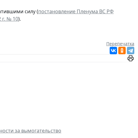
атившими силу (
постановление Пленума ВС РФ
 г. № 10
).
Перепечатка
ности за вымогательство