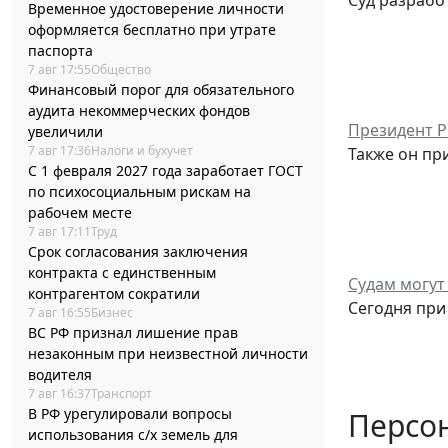
Суд разрабо
Временное удостоверение личности
оформляется бесплатно при утрате
паспорта
7 авг 17:55
Общество
Финансовый порог для обязательного
аудита некоммерческих фондов
Президент Р
увеличили
7 авг 17:36
Налоги и бухучет
Также он пр
С 1 февраля 2027 года заработает ГОСТ
по психосоциальным рискам на
рабочем месте
7 авг 17:11
Труд
Срок согласования заключения
контракта с единственным
Судам могут
контрагентом сократили
Сегодня при
7 авг 16:55
Бизнес
ВС РФ признал лишение прав
незаконным при неизвестной личности
водителя
7 авг 16:37
Транспорт
В РФ урегулировали вопросы
Персо
использования с/х земель для