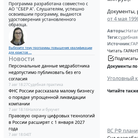
Программа разработана совместно с
АО ''СБЕР А". Слушателям, успешно
Документы, 
освоившим программу, выдаются
от 4 мая 1990
удостоверения установленного
образца.
Авторы:
Ната
Теги:
судебная
Источник:
ГАР
Выберите тему программы повышения квалификации
Читать ГАРАНТ
для юристов ...
Новости
Подписать
Персональные данные медработника
Документы по
недопустимо публиковать без его
Уголовный к
согласия
7 авг 18:27
Судебная практика
ФНС России рассказала малому бизнесу
Читайте также
о порядке упрощенной ликвидации
компании
7 авг 18:16
Налоги и бухучет
Правовую охрану цифровых технологий
в России расширят с 1 января 2027
года
ВС РФ плани
7 авг 18:04
IT