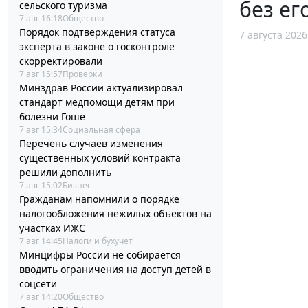
без ег
сельского туризма
7 авг 16:18
Общество
Порядок подтверждения статуса
7 августа 2026
эксперта в законе о госконтроле
скорректировали
7 авг 15:57
Проверки
Минздрав России актуализировал
стандарт медпомощи детям при
болезни Гоше
7 авг 15:34
Социальная сфера
Перечень случаев изменения
существенных условий контракта
решили дополнить
7 авг 15:02
Бизнес
Гражданам напомнили о порядке
налогообложения нежилых объектов на
участках ИЖС
7 авг 14:45
Налоги и бухучет
Минцифры России не собирается
вводить ограничения на доступ детей в
соцсети
7 авг 14:20
Общество