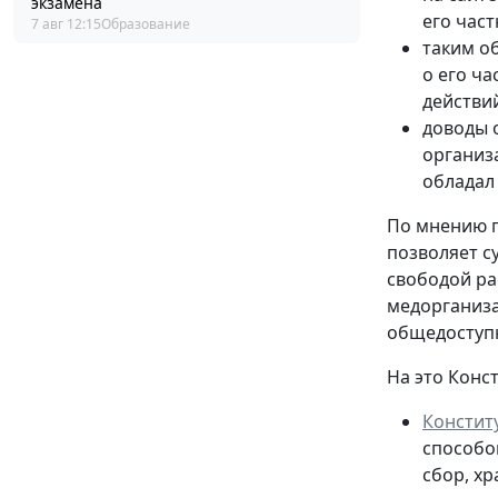
экзамена
его час
7 авг 12:15
Образование
таким о
о его ча
действи
доводы 
организ
обладал
По мнению п
позволяет с
свободой ра
медорганиза
общедосту
На это Конс
Констит
способо
сбор, х