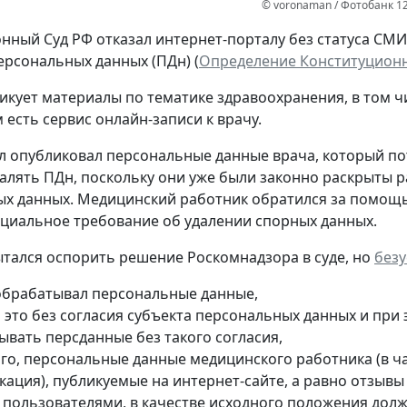
© voronaman / Фотобанк 1
нный Суд РФ отказал интернет-порталу без статуса СМ
ерсональных данных (ПДн) (
Определение Конституционно
икует материалы по тематике здравоохранения, в том ч
 есть сервис онлайн-записи к врачу.
л опубликовал персональные данные врача, который потр
далять ПДн, поскольку они уже были законно раскрыты р
х данных. Медицинский работник обратился за помощь
циальное требование об удалении спорных данных.
тался оспорить решение Роскомнадзора в суде, но
без
обрабатывал персональные данные,
л это без согласия субъекта персональных данных и при
ывать персданные без такого согласия,
ого, персональные данные медицинского работника (в ча
кация), публикуемые на интернет-сайте, а равно отзыв
е пользователями, в качестве исходного положения дол