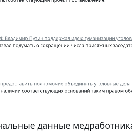
тал соответствующий проект постановления.
Ф Владимир Путин поддержал идею гуманизации уголов
извал подумать о сокращении числа присяжных заседател
 предоставить полномочие объединять уголовные дела 
 наличии соответствующих оснований таким правом об
нальные данные медработника