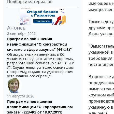
Подборки материалов
имеющее к н
имуществен
Также в док
Анонсы
другими пре
8 сентября 2026
Даны указан
Программа повышения
квалификации "О контрактной
"Вымогатель
системе в сфере закупок" (44-ФЗ)"
указанной в
Об актуальных изменениях в КС
требования 
узнаете, став участником программы,
разработанной совместно с АО ''СБЕР
постановлен
А". Слушателям, успешно освоившим
программу, выдаются удостоверения
установленного образца.
В процессе 
определения
вымогательс
крупном либ
11 августа 2026
производств
Программа повышения
квалификации "О корпоративном
указанную в
заказе" (223-ФЗ от 18.07.2011)
млн руб.).