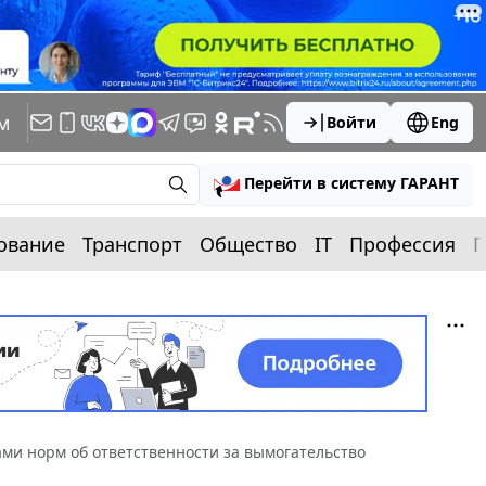
м
Войти
Eng
Перейти в систему ГАРАНТ
ование
Транспорт
Общество
IT
Профессия
П
ми норм об ответственности за вымогательство