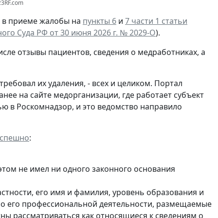
23RF.com
И в приеме жалобы на
пункты 6
и
7 части 1 статьи
го Суда РФ от 30 июня 2026 г. № 2029-О
).
исле отзывы пациентов, сведения о медработниках, а
ебовал их удаления, - всех и целиком. Портал
анее на сайте медорганизации, где работает субъект
ю в Роскомнадзор, и это ведомство направило
успешно
:
 этом не имел ни одного законного основания
стности, его имя и фамилия, уровень образования и
ы о его профессиональной деятельности, размещаемые
жны рассматриваться как относящиеся к сведениям о