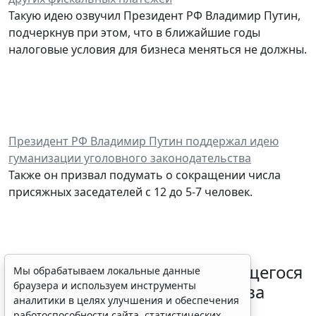
Такую идею озвучил Президент РФ Владимир Путин,
подчеркнув при этом, что в ближайшие годы
налоговые условия для бизнеса меняться не должны.
Президент РФ Владимир Путин поддержал идею
гуманизации уголовного законодательства
Также он призвал подумать о сокращении числа
присяжных заседателей с 12 до 5-7 человек.
Требования к оценке находящегося
Мы обрабатываем локальные данные
браузера и используем инструменты
в собственности РФ имущества
аналитики в целях улучшения и обеспечения
ужесточили
работоспособности сайта, статистических