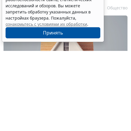
исследований и обзоров. Вы можете
10 августа 2026 11:19
Общество
запретить обработку указанных данных в
настройках браузера. Пожалуйста,
ознакомьтесь с условиями их обработки
.
Принять
© arissu / Фотобанк 123RF.com
Закон об оценочной деятельности
дополнен новым
положением, согласно которому договор на
проведение оценки имущества, находящегося в
собственности Российской Федерации, может быть
заключен заказчиком только с юридическим лицом,