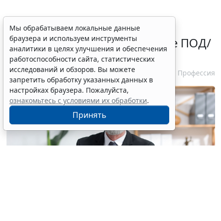
Совет ФПА утвердил Единую
Мы обрабатываем локальные данные
браузера и используем инструменты
политику адвокатуры в сфере ПОД/
аналитики в целях улучшения и обеспечения
ФТ/ФРОМУ
работоспособности сайта, статистических
исследований и обзоров. Вы можете
10 августа 2026 13:03
Профессия
запретить обработку указанных данных в
настройках браузера. Пожалуйста,
ознакомьтесь с условиями их обработки
.
Принять
© liudmilachernetska / Фотобанк 123RF.com