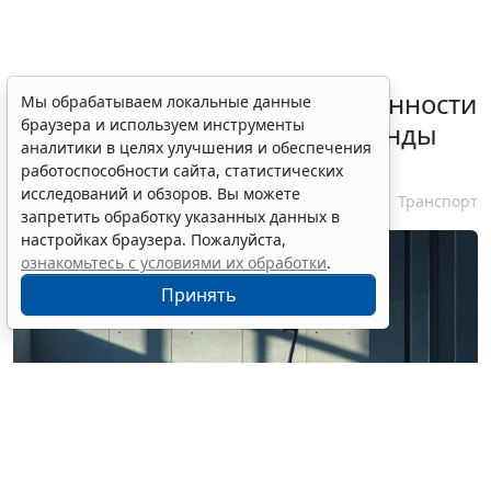
Россиянам разъяснили особенности
Мы обрабатываем локальные данные
браузера и используем инструменты
использования сервисов аренды
аналитики в целях улучшения и обеспечения
электросамокатов
работоспособности сайта, статистических
исследований и обзоров. Вы можете
6 августа 2026 18:03
Транспорт
запретить обработку указанных данных в
настройках браузера. Пожалуйста,
ознакомьтесь с условиями их обработки
.
Принять