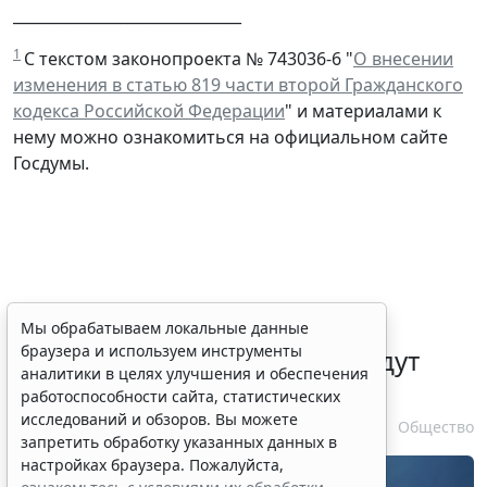
______________________________
1
С текстом законопроекта № 743036-6 "
О внесении
изменения в статью 819 части второй Гражданского
кодекса Российской Федерации
" и материалами к
нему можно ознакомиться на официальном сайте
Госдумы.
Уведомления о подписании
Мы обрабатываем локальные данные
браузера и используем инструменты
договоров потребкредита будут
аналитики в целях улучшения и обеспечения
направлять в ЛК на ЕПГУ
работоспособности сайта, статистических
исследований и обзоров. Вы можете
10 августа 2026 16:01
Общество
запретить обработку указанных данных в
настройках браузера. Пожалуйста,