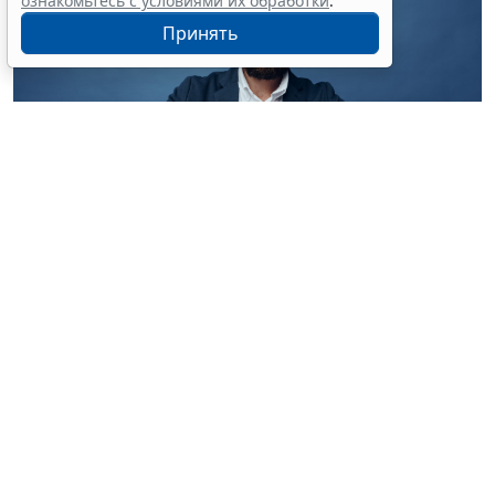
ознакомьтесь с условиями их обработки
.
Принять
© dmitryag / Фотобанк 123RF.com
На прошлой неделе был подписан
закон
,
предусматривающий внесение соответствующих
изменений в законодательство (
Федеральный закон
от 4 августа 2026 г. № 332-ФЗ
,
Информация Банка
России от 21 июля 2026 г.
).
Согласно поправкам, банки и микрофинансовые
организации (МФО) с 1 октября 2027 года должны
будут оперативно передавать сведения о