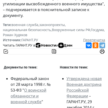
утилизации высвобожденного военного имущества",
– подчеркивается в пояснительной записке к
документу.
Теги:
военная служба
,
законопроекты
,
национальная безопасность
,
Вооруженные силы РФ
,
Госдума
,
Роман Худяков
Источник:
ГАРАНТ.РУ
Перепечатка
Читать ГАРАНТ.РУ в
Новости
и
Дзен
Документы по теме:
Новости по теме:
Федеральный закон
Утверждена новая
от 28 марта 1998 г. №
Военная доктрина
53-ФЗ "
О воинской
Российской
обязанности и
Федерации
–
военной службе
"
ГАРАНТ.РУ, 29
декабря 2014 г.