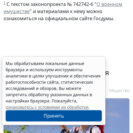
1
С текстом законопроекта № 742742-6 "
О военном
имуществе
" и материалами к нему можно
ознакомиться на официальном сайте Госдумы.
В РФ урегулировали вопросы
Мы обрабатываем локальные данные
браузера и используем инструменты
использования с/х земель для
аналитики в целях улучшения и обеспечения
сельского туризма
работоспособности сайта, статистических
исследований и обзоров. Вы можете
7 августа 2026 16:18
Общество
запретить обработку указанных данных в
настройках браузера. Пожалуйста,
ознакомьтесь с условиями их обработки
.
Принять