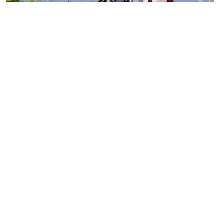
© buccaneer / Фотобанк 123RF.com
Перевод участка из земель с/х назначения, не
относящихся к землям с/х угодий, в земли особо
охраняемых территорий и объектов (земли
рекреационного назначения) для строительства
объектов сельского туризма разрешен на основании
документации по планировке территории без
принятия акта о переводе такого участка из одной
категории в другую (
Федеральный закон от 4 августа
2026 г. № 320-ФЗ
).
Предусмотрены условия создания объектов
инфраструктуры для сельского туризма. Размер