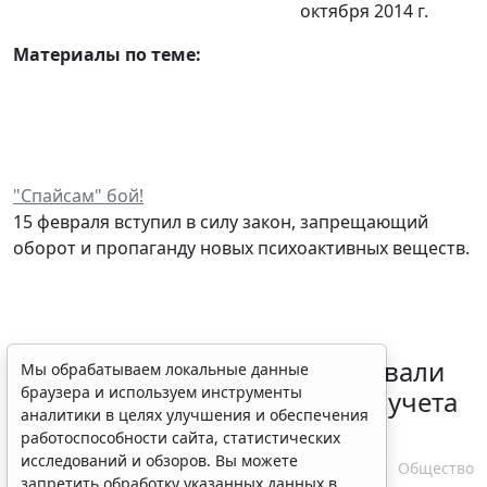
октября 2014 г.
Материалы по теме:
"Спайсам" бой!
15 февраля вступил в силу закон, запрещающий
оборот и пропаганду новых психоактивных веществ.
Депутаты Госдумы инициировали
Мы обрабатываем локальные данные
браузера и используем инструменты
ужесточение миграционного учета
аналитики в целях улучшения и обеспечения
в регионах
работоспособности сайта, статистических
исследований и обзоров. Вы можете
6 августа 2026 17:20
Общество
запретить обработку указанных данных в