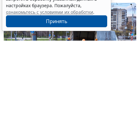
настройках браузера. Пожалуйста,
ознакомьтесь с условиями их обработки
.
Принять
© haritonoff / Фотобанк 123RF.com
Группа законодателей во главе с
Леонидом
Слуцким
внесла на рассмотрение нижней палаты
парламента законопроект об ужесточении правил
миграционного учета на муниципальном уровне.
1
Документ
предусматривает поправки в
ст. 5
Федерального закона от 18 июля 2006 г. № 109-ФЗ "
О
миграционном учете иностранных граждан и лиц