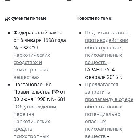
Документы по теме:
Новости по теме:
Федеральный закон
Подписан закон о
от 8 января 1998 года
противодействии
№ З-ФЗ "
О
обороту новых
наркотических
психоактивных
средствах и
веществ
–
психотропных
ГАРАНТ.РУ, 4
веществах
"
февраля 2015 г.
Постановление
Предлагается
Правительства РФ от
запретить
30 июня 1998 г. № 681
пропаганду в сфере
"
Об утверждении
оборота новых
перечня
потенциально
наркотических
опасных
средств,
психоактивных
психотропных
веществ
–