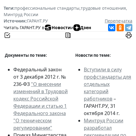
Теги:
профессиональные стандарты
,
трудовые отношения
,
Минтруд России
Источник:
ГАРАНТ.РУ
Перепечатка
Читать ГАРАНТ.РУ в
Новости
и
Дзен
Документы по теме:
Новости по теме:
Федеральный закон
Вступили в силу
от 3 декабря 2012 г. №
профстандарты для
236-ФЗ
"О внесении
отдельных
изменений в Трудовой
категорий
кодекс Российской
работников
–
Федерации и статью 1
ГАРАНТ.РУ, 31
Федерального закона
октября 2014 г.
"О техническом
Минтруд России
регулировании"
разработал
Приказ Министерства
рекомендации по