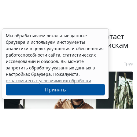
С 1 февраля 2027 года заработает
Мы обрабатываем локальные данные
браузера и используем инструменты
ГОСТ по психосоциальным рискам
аналитики в целях улучшения и обеспечения
на рабочем месте
работоспособности сайта, статистических
исследований и обзоров. Вы можете
7 августа 2026 17:11
Труд
запретить обработку указанных данных в
настройках браузера. Пожалуйста,
ознакомьтесь с условиями их обработки
.
Принять