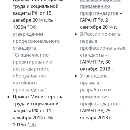
труда и социальной
применению
защиты РФ от 15
профстандартов
–
декабря 2014 г. №
ГАРАНТ.РУ, 2
1039н "
Об
сентября 2014 г.
утверждении
В России приняты
профессионального
первые
стандарта
профессиональные
"Специалист по
стандарты
–
проектированию
ГАРАНТ.РУ, 30
нестандартного
октября 2013 г.
оборудования
Утверждены
литейного
правила
производства
"
разработки и
Приказ Министерства
применения
труда и социальной
профстандартов
–
защиты РФ от 11
ГАРАНТ.РУ, 25
декабря 2014 г. №
января 2013 г.
1015н "
Об