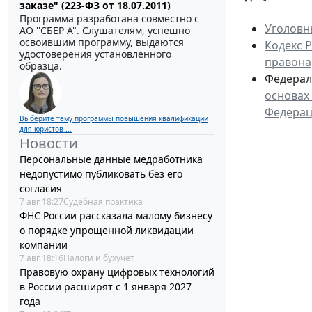
заказе" (223-ФЗ от 18.07.2011)
Программа разработана совместно с
Уголовн
АО ''СБЕР А". Слушателям, успешно
освоившим программу, выдаются
Кодекс 
удостоверения установленного
правона
образца.
Федераль
основах
Федера
Выберите тему программы повышения квалификации
для юристов ...
Новости
Персональные данные медработника
недопустимо публиковать без его
согласия
7 авг 18:27
Судебная практика
ФНС России рассказала малому бизнесу
о порядке упрощенной ликвидации
компании
7 авг 18:16
Налоги и бухучет
Правовую охрану цифровых технологий
в России расширят с 1 января 2027
года