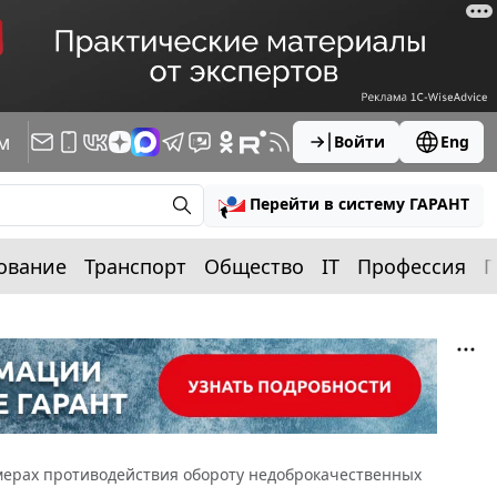
м
Войти
Eng
Перейти в систему ГАРАНТ
ование
Транспорт
Общество
IT
Профессия
П
 мерах противодействия обороту недоброкачественных