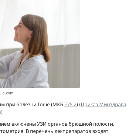
23RF.com
ям при болезни Гоше (МКБ
Е75.2
) (
Приказ Минздрава
)
.
ением включены УЗИ органов брюшной полости,
итометрия. В перечень лекпрепаратов входят