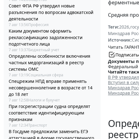
ферментные 
Совет ФПА РФ утвердил новые
разъяснения по вопросам адвокатской
Средняя про
деятельности
7 авг 13:56
Профессия
Теги:
2026
,
гос
Каким документом оформить
Минздрав Рос
реклассификацию задолженности
Источник:
Си
подотчетного лица
Читать ГАРАНТ
7 авг 13:37
Бюджетный учет
Подписать
Определены особенности включения
Документы п
частных медорганизаций в реестр
Федеральный з
системы ОМС
Читайте такж
7 авг 13:19
Социальная сфера
В РФ утверди
Спецрежим НПД вправе применять
Вступил в си
несовершеннолетние в возрасте от 14
Минздрав Рос
Минздрав Рос
до 18 лет
7 авг 12:58
Налоги и бухучет
При госрегистрации судна определят
соответствие идентифицирующим
признакам
Опред
7 авг 12:34
Транспорт
реест
В Госдуме предложили заменить ЕГЭ
аттестацией в форме государственного