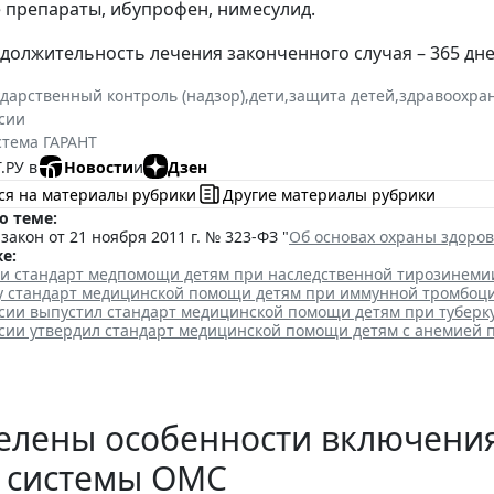
препараты, ибупрофен, нимесулид.
должительность лечения законченного случая – 365 дне
ударственный контроль (надзор)
,
дети
,
защита детей
,
здравоохра
сии
стема ГАРАНТ
.РУ в
Новости
и
Дзен
ся на материалы рубрики
Другие материалы рубрики
о теме:
акон от 21 ноября 2011 г. № 323-ФЗ "
Об основах охраны здоро
е:
ли стандарт медпомощи детям при наследственной тирозинеми
лу стандарт медицинской помощи детям при иммунной тромбоц
сии выпустил стандарт медицинской помощи детям при туберк
сии утвердил стандарт медицинской помощи детям с анемией 
елены особенности включения
р системы ОМС