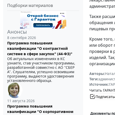
лекарственн
Подборки материалов
администрат
Также расши
обращения л
пищевых про
Анонсы
8 сентября 2026
Кроме того,
Программа повышения
или оборот 
квалификации "О контрактной
проверки в 
системе в сфере закупок" (44-ФЗ)"
изделий. Та
Об актуальных изменениях в КС
узнаете, став участником программы,
организаци
разработанной совместно с АО ''СБЕР
А". Слушателям, успешно освоившим
Авторы:
Ната
программу, выдаются удостоверения
Теги:
админист
установленного образца.
Источник:
ГАР
Читать ГАРАНТ
Подписать
11 августа 2026
Программа повышения
квалификации "О корпоративном
Документы по