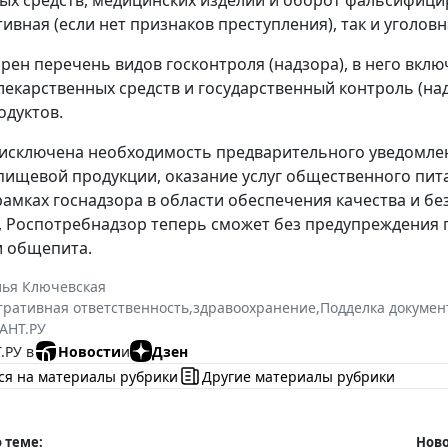
ых средств, медицинских изделий и оборот фальсифици
ивная (если нет признаков преступления), так и уголовн
рен перечень видов госконтроля (надзора), в него вкл
екарственных средств и государственный контроль (над
дуктов.
 исключена необходимость предварительного уведомле
пищевой продукции, оказание услуг общественного пит
рамках госнадзора в области обеспечения качества и б
к, Роспотребнадзор теперь сможет без предупреждения
и общепита.
лья Ключевская
ративная ответственность
,
здравоохранение
,
Подделка докумен
АНТ.РУ
.РУ в
Новости
и
Дзен
ся на материалы рубрики
Другие материалы рубрики
 теме:
Ново