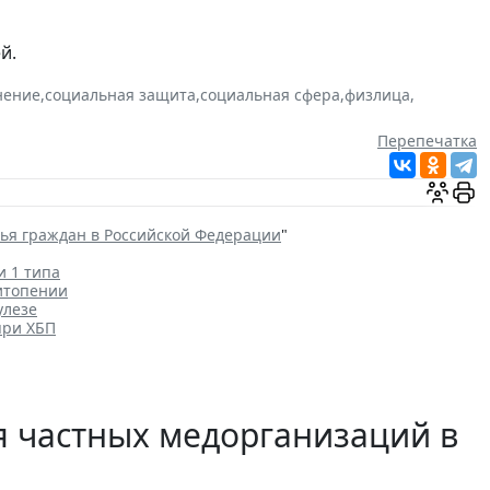
й.
нение
,
социальная защита
,
социальная сфера
,
физлица
,
Перепечатка
вья граждан в Российской Федерации
"
и 1 типа
итопении
улезе
при ХБП
 частных медорганизаций в