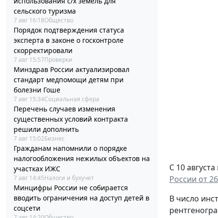
использования с/х земель для
сельского туризма
7 авг 16:18
Общество
Порядок подтверждения статуса
эксперта в законе о госконтроле
скорректировали
7 авг 15:57
Проверки
Минздрав России актуализировал
стандарт медпомощи детям при
болезни Гоше
7 авг 15:34
Социальная сфера
Перечень случаев изменения
существенных условий контракта
решили дополнить
7 авг 15:02
Бизнес
Гражданам напомнили о порядке
налогообложения нежилых объектов на
С 10 август
участках ИЖС
7 авг 14:45
Налоги и бухучет
России от 26
Минцифры России не собирается
вводить ограничения на доступ детей в
В число инс
соцсети
рентгеногра
7 авг 14:20
Общество