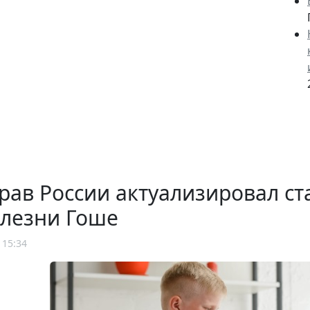
рав России актуализировал с
олезни Гоше
 15:34