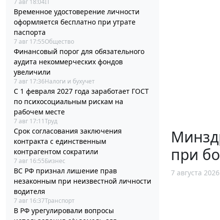
7 авг 18:04
IT
Временное удостоверение личности
оформляется бесплатно при утрате
паспорта
7 авг 17:55
Общество
Финансовый порог для обязательного
аудита некоммерческих фондов
увеличили
7 авг 17:36
Налоги и бухучет
С 1 февраля 2027 года заработает ГОСТ
по психосоциальным рискам на
рабочем месте
7 авг 17:11
Труд
Срок согласования заключения
Минзд
контракта с единственным
при б
контрагентом сократили
7 авг 16:55
Бизнес
ВС РФ признал лишение прав
7 августа 2026
незаконным при неизвестной личности
водителя
7 авг 16:37
Транспорт
В РФ урегулировали вопросы