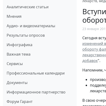
лекарств, мед
Аналитические статьи
Вступи
Мнения
оборот
Аудио- и видеоматериалы
23 января 201
Результаты опросов
Сегодня всту
изменений в
Инфографика
обороту фал
Важная тема
лекарственн
добавок
".
Сервисы
Напомним, ч
Профессиональные календари
произво
Документы
подделк
лекарст
Информационное партнерство
В свою очер
Форум Гарант