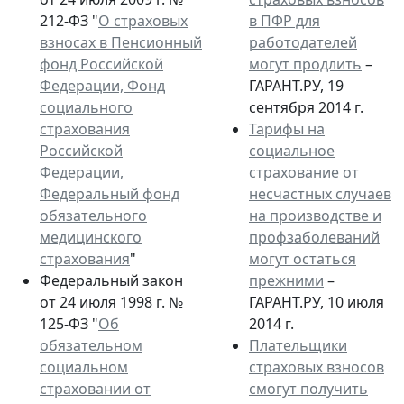
212-ФЗ "
О страховых
в ПФР для
взносах в Пенсионный
работодателей
фонд Российской
могут продлить
–
Федерации, Фонд
ГАРАНТ.РУ, 19
социального
сентября 2014 г.
страхования
Тарифы на
Российской
социальное
Федерации,
страхование от
Федеральный фонд
несчастных случаев
обязательного
на производстве и
медицинского
профзаболеваний
страхования
"
могут остаться
Федеральный закон
прежними
–
от 24 июля 1998 г. №
ГАРАНТ.РУ, 10 июля
125-ФЗ "
Об
2014 г.
обязательном
Плательщики
социальном
страховых взносов
страховании от
смогут получить