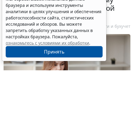
браузера и используем инструменты
бизнесу о порядке упрощенной
аналитики в целях улучшения и обеспечения
ликвидации компании
работоспособности сайта, статистических
исследований и обзоров. Вы можете
7 августа 2026 18:16
Налоги и бухучет
запретить обработку указанных данных в
настройках браузера. Пожалуйста,
ознакомьтесь с условиями их обработки
.
Принять
© treeratw/ Фотобанк 123RF.com