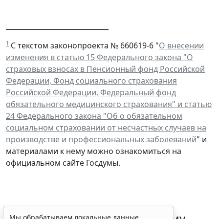
______________________________
1
С текстом законопроекта № 660619-6 "
О внесении
изменения в статью 15 Федерального закона "О
страховых взносах в Пенсионный фонд Российской
Федерации, Фонд социального страхования
Российской Федерации, Федеральный фонд
обязательного медицинского страхования" и статью
24 Федерального закона "Об о обязательном
социальном страховании от несчастных случаев на
производстве и профессиональных заболеваний
" и
материалами к нему можно ознакомиться на
официальном сайте Госдумы.
ФНС России рассказала малому
Мы обрабатываем локальные данные