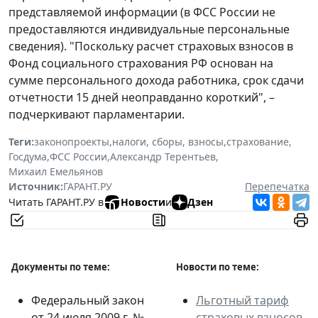
представляемой информации (в ФСС России не
предоставляются индивидуальные персональные
сведения). "Поскольку расчет страховых взносов в
Фонд социального страхования РФ основан на
сумме персонального дохода работника, срок сдачи
отчетности 15 дней неоправданно короткий", –
подчеркивают парламентарии.
Теги:
законопроекты
,
налоги, сборы, взносы
,
страхование
,
Госдума
,
ФСС России
,
Александр Терентьев
,
Михаил Емельянов
Источник:
ГАРАНТ.РУ
Перепечатка
Читать ГАРАНТ.РУ в
Новости
и
Дзен
Документы по теме:
Новости по теме:
Федеральный закон
Льготный тариф
от 24 июля 2009 г. №
страховых взносов