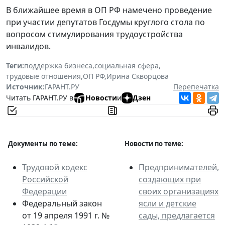
В ближайшее время в ОП РФ намечено проведение
при участии депутатов Госдумы круглого стола по
вопросом стимулирования трудоустройства
инвалидов.
Теги:
поддержка бизнеса
,
социальная сфера
,
трудовые отношения
,
ОП РФ
,
Ирина Скворцова
Источник:
ГАРАНТ.РУ
Перепечатка
Читать ГАРАНТ.РУ в
Новости
и
Дзен
Документы по теме:
Новости по теме:
Трудовой кодекс
Предпринимателей,
Российской
создающих при
Федерации
своих организациях
Федеральный закон
ясли и детские
от 19 апреля 1991 г. №
сады, предлагается