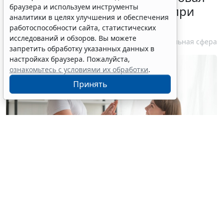
браузера и используем инструменты
стандарт медпомощи детям при
аналитики в целях улучшения и обеспечения
болезни Гоше
работоспособности сайта, статистических
исследований и обзоров. Вы можете
7 августа 2026 15:34
Социальная сфера
запретить обработку указанных данных в
настройках браузера. Пожалуйста,
ознакомьтесь с условиями их обработки
.
Принять
© yuragolub / Фотобанк 123RF.com
С 10 августа применяется новый стандарт
медицинской помощи детям при болезни Гоше (МКБ