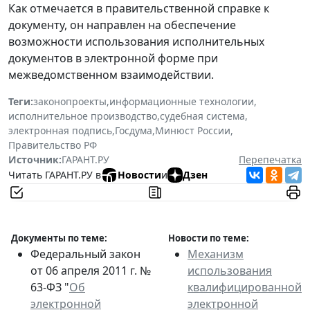
Как отмечается в правительственной справке к
документу, он направлен на обеспечение
возможности использования исполнительных
документов в электронной форме при
межведомственном взаимодействии.
Теги:
законопроекты
,
информационные технологии
,
исполнительное производство
,
судебная система
,
электронная подпись
,
Госдума
,
Минюст России
,
Правительство РФ
Источник:
ГАРАНТ.РУ
Перепечатка
Читать ГАРАНТ.РУ в
Новости
и
Дзен
Документы по теме:
Новости по теме:
Федеральный закон
Механизм
от 06 апреля 2011 г. №
использования
63-ФЗ "
Об
квалифицированной
электронной
электронной