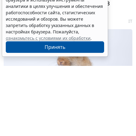
паспорта решено перевести в
аналитики в целях улучшения и обеспечения
электронный формат
работоспособности сайта, статистических
исследований и обзоров. Вы можете
6 августа 2026 18:16
IT
запретить обработку указанных данных в
настройках браузера. Пожалуйста,
ознакомьтесь с условиями их обработки
.
Принять
© kaew6566 / Фотобанк 123RF.com
Предусмотрен переход на электронные племенные
свидетельства (паспорта) и заключения об
отнесении сельскохозяйственных животных и