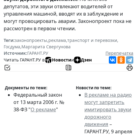
депутатов, эти звуки отвлекают водителей от
управления машиной, вводят их в заблуждение и
могут провоцировать аварии. Законопроект пока не
рассмотрен в первом чтении.
Теги:
законопроекты
,
реклама
,
транспорт и перевозки
,
Госдума
,
Маргарита Свергунова
Источник:
ГАРАНТ.РУ
Перепечатка
Читать ГАРАНТ.РУ в
Новости
и
Дзен
Документы по теме:
Новости по теме:
Федеральный закон
В рекламе на радио
от 13 марта 2006 г. №
могут запретить
38-ФЗ "
О рекламе
"
имитировать звуки
дорожного
движения
–
ГАРАНТ.РУ, 9 апреля