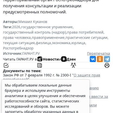
получения консультации и реализации
предусмотренных полномочий.
Авторы:
Михаил Куканов
Теги:
2026
,
государственное управление
,
государственный контроль (надзор)
,
права потребителей
,
права человека
,
правоприменение
,
практические ситуации
,
текущая ситуация
,
физлица
,
экономика
,
юрлица
,
Роспотребнадзор
Источник:
ГАРАНТ.РУ
Перепечатка
Читать ГАРАНТ.РУ в
Новости
и
Дзен
Документы по теме:
Закон РФ от 7 февраля 1992 г. № 2300-I "
О защите прав
потребителей
"
Читайте также:
Мы обрабатываем локальные данные
Установлены полномочия регионов по обслуживанию
браузера и используем инструменты
внутренним водным транспортом
аналитики в целях улучшения и обеспечения
Скидку в 50% на эвакуацию машины предложили ввести за
быструю оплату штрафа
работоспособности сайта, статистических
Бензин экологических классов Евро-2/3/4 разрешили
исследований и обзоров. Вы можете
продавать до 1 июля 2027 года
запретить обработку указанных данных в