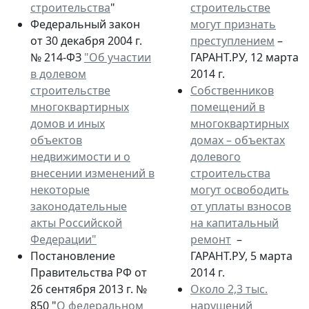
строительства
"
строительстве
Федеральный закон
могут признать
от 30 декабря 2004 г.
преступлением
–
№ 214-ФЗ
"Об участии
ГАРАНТ.РУ, 12 марта
в долевом
2014 г.
строительстве
Собственников
многоквартирных
помещений в
домов и иных
многоквартирных
объектов
домах – объектах
недвижимости и о
долевого
внесении изменений в
строительства
некоторые
могут освободить
законодательные
от уплаты взносов
акты Российской
на капитальный
Федерации"
ремонт
–
Постановление
ГАРАНТ.РУ, 5 марта
Правительства РФ от
2014 г.
26 сентября 2013 г. №
Около 2,3 тыс.
850 "
О федеральном
нарушений