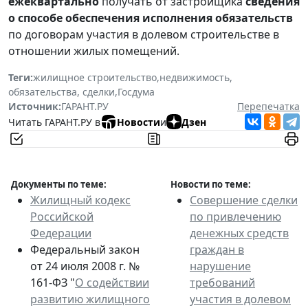
ежеквартально
получать от застройщика
сведения
о способе обеспечения исполнения обязательств
по договорам участия в долевом строительстве в
отношении жилых помещений.
Теги:
жилищное строительство
,
недвижимость
,
обязательства, сделки
,
Госдума
Источник:
ГАРАНТ.РУ
Перепечатка
Читать ГАРАНТ.РУ в
Новости
и
Дзен
Документы по теме:
Новости по теме:
Жилищный кодекс
Совершение сделки
Российской
по привлечению
Федерации
денежных средств
Федеральный закон
граждан в
от 24 июля 2008 г. №
нарушение
161-ФЗ "
О содействии
требований
развитию жилищного
участия в долевом