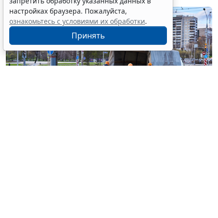
запретить обработку указанных данных в
настройках браузера. Пожалуйста,
ознакомьтесь с условиями их обработки
.
Принять
© haritonoff / Фотобанк 123RF.com
Группа законодателей во главе с
Леонидом
Слуцким
внесла на рассмотрение нижней палаты
парламента законопроект об ужесточении правил
миграционного учета на муниципальном уровне.
1
Документ
предусматривает поправки в
ст. 5
Федерального закона от 18 июля 2006 г. № 109-ФЗ "
О