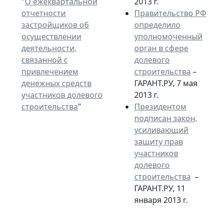
"
О ежеквартальной
2013 г.
отчетности
Правительство РФ
застройщиков об
определило
осуществлении
уполномоченный
деятельности,
орган в сфере
связанной с
долевого
привлечением
строительства
–
денежных средств
ГАРАНТ.РУ, 7 мая
участников долевого
2013 г.
строительства
"
Президентом
подписан закон,
усиливающий
защиту прав
участников
долевого
строительства
–
ГАРАНТ.РУ, 11
января 2013 г.