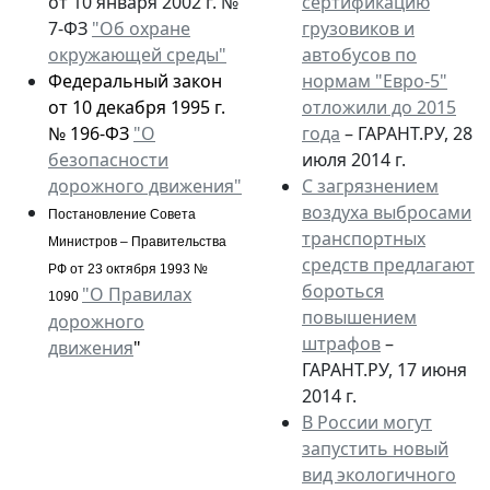
от 10 января 2002 г. №
сертификацию
7-ФЗ
"Об охране
грузовиков и
окружающей среды"
автобусов по
Федеральный закон
нормам "Евро-5"
от 10 декабря 1995 г.
отложили до 2015
№ 196-ФЗ
"О
года
– ГАРАНТ.РУ, 28
безопасности
июля 2014 г.
дорожного движения"
С загрязнением
воздуха выбросами
Постановление Совета
транспортных
Министров – Правительства
средств предлагают
РФ от 23 октября 1993 №
бороться
"О Правилах
1090
повышением
дорожного
штрафов
–
движения
"
ГАРАНТ.РУ, 17 июня
2014 г.
В России могут
запустить новый
вид экологичного