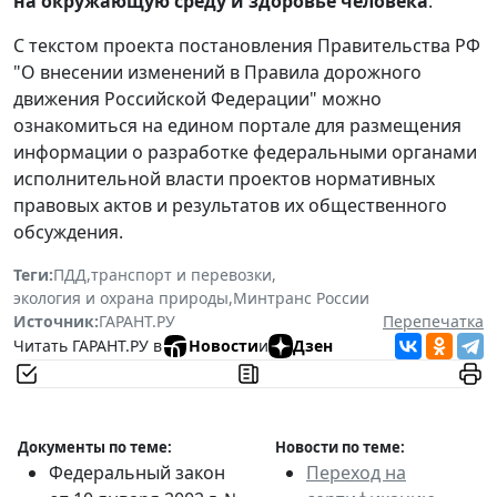
на окружающую среду и здоровье человека
.
С текстом проекта постановления Правительства РФ
"О внесении изменений в Правила дорожного
движения Российской Федерации" можно
ознакомиться на едином портале для размещения
информации о разработке федеральными органами
исполнительной власти проектов нормативных
правовых актов и результатов их общественного
обсуждения.
Теги:
ПДД
,
транспорт и перевозки
,
экология и охрана природы
,
Минтранс России
Источник:
ГАРАНТ.РУ
Перепечатка
Читать ГАРАНТ.РУ в
Новости
и
Дзен
Документы по теме:
Новости по теме:
Федеральный закон
Переход на