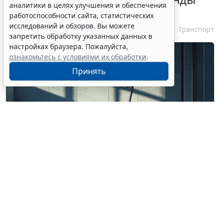
аналитики в целях улучшения и обеспечения
электросамокатов
работоспособности сайта, статистических
исследований и обзоров. Вы можете
6 августа 2026 18:03
Транспорт
запретить обработку указанных данных в
настройках браузера. Пожалуйста,
ознакомьтесь с условиями их обработки
.
Принять
© ss0937943562 / Фотобанк 123RF.com
Роспотребнадзор рассказал, на что обратить
внимание при использовании системы кикшеринга.
В частности, потребителям следует ознакомиться с