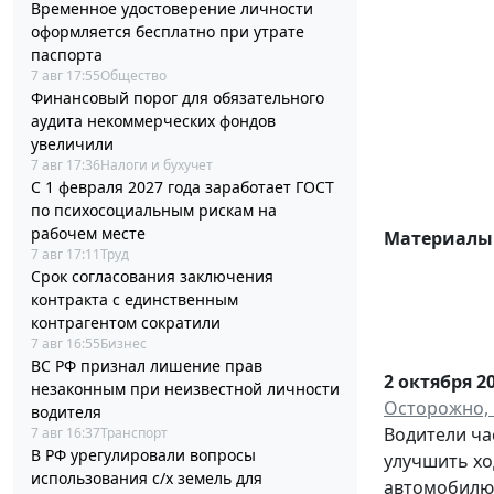
Временное удостоверение личности
оформляется бесплатно при утрате
паспорта
7 авг 17:55
Общество
Финансовый порог для обязательного
аудита некоммерческих фондов
увеличили
7 авг 17:36
Налоги и бухучет
С 1 февраля 2027 года заработает ГОСТ
по психосоциальным рискам на
рабочем месте
Материалы 
7 авг 17:11
Труд
Срок согласования заключения
контракта с единственным
контрагентом сократили
7 авг 16:55
Бизнес
ВС РФ признал лишение прав
2 октября 2
незаконным при неизвестной личности
Осторожно, 
водителя
Водители ча
7 авг 16:37
Транспорт
В РФ урегулировали вопросы
улучшить хо
использования с/х земель для
автомобилю 