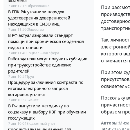
экзамена
7 авг 12:15
Образование
При рассмо
В ГПК РФ уточнили порядок
производств
удостоверения доверенностей
достовернос
находящихся в СИЗО лиц
транспортны
7 авг 11:56
Общество
В РФ актуализировали стандарт
Так, личнос
помощи при хронической сердечной
электронной
недостаточности
7 авг 11:40
Социальная сфера
которого ве
Работодатели могут получить субсидии
отмечается 
при трудоустройстве одиноких
родителей
При этом су
7 авг 10:54
Труд
присутствов
Процедуру заключения контракта по
освидетельс
итогам электронного запроса
котировок уточнят
Поскольку в
7 авг 10:32
Бизнес
причастност
В РФ выпустили методичку по
образом про
соцзаказу и выбору КВР при обучении
госслужащих
Авторы:
Миха
7 авг 10:04
Бюджетный учет
Теги:
2026
,
адм
Срок актуализации данных для