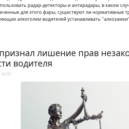
пользовать радар-детекторы и антирадары, в каком сл
аченные для этого фары, существуют ли нормативные т
яющих алкоголем водителей устанавливать "алкозамки",
 признал лишение прав незак
ти водителя
 16:37