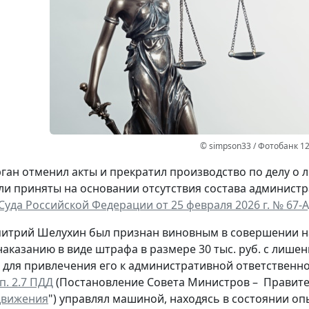
© simpson33 / Фотобанк 1
ган отменил акты и прекратил производство по делу о л
и приняты на основании отсутствия состава админист
Суда Российской Федерации от 25 февраля 2026 г. № 67-А
митрий Шелухин был признан виновным в совершении 
наказанию в виде штрафа в размере 30 тыс. руб. с лишен
для привлечения его к административной ответственно
п. 2.7 ПДД
(Постановление Совета Министров – Правитель
движения
") управлял машиной, находясь в состоянии оп