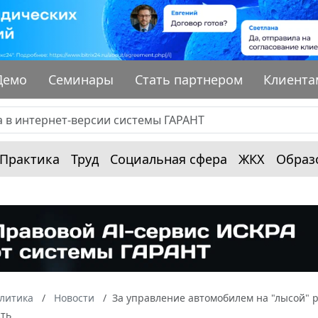
Демо
Семинары
Стать партнером
Клиента
Практика
Труд
Социальная сфера
ЖКХ
Образ
алитика
Новости
За управление автомобилем на "лысой" 
сть