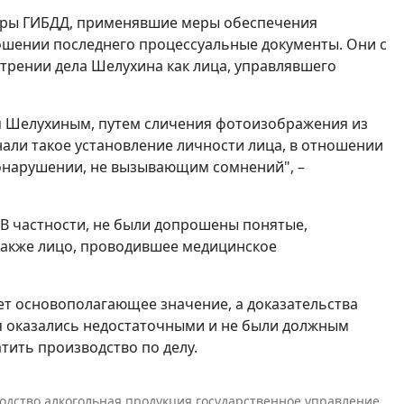
оры ГИБДД, применявшие меры обеспечения
ошении последнего процессуальные документы. Они с
трении дела Шелухина как лица, управлявшего
ся Шелухиным, путем сличения фотоизображения из
али такое установление личности лица, в отношении
вонарушении, не вызывающим сомнений", –
 В частности, не были допрошены понятые,
также лицо, проводившее медицинское
т основополагающее значение, а доказательства
я оказались недостаточными и не были должным
тить производство по делу.
одство
,
алкогольная продукция
,
государственное управление
,