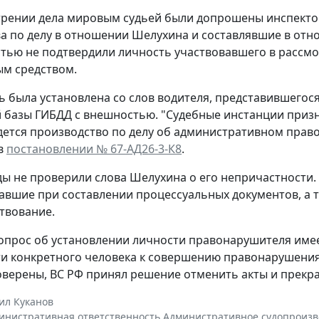
трении дела мировым судьей были допрошены инспект
а по делу в отношении Шелухина и составлявшие в отн
тью не подтвердили личность участвовавшего в рассмо
м средством.
ть была установлена со слов водителя, представившего
 базы ГИБДД с внешностью. "Судебные инстанции призн
дется производство по делу об административном пра
в
постановлении № 67-АД26-3-К8
.
ды не проверили слова Шелухина о его непричастности.
авшие при составлении процессуальных документов, а 
твование.
опрос об установлении личности правонарушителя имее
и конкретного человека к совершению правонарушени
верены, ВС РФ принял решение отменить акты и прекра
ил Куканов
инистративная ответственность
,
Административное судопроизв