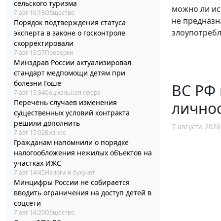
сельского туризма
можно ли ис
7 авг 16:18
Общество
не предназн
Порядок подтверждения статуса
злоупотребл
эксперта в законе о госконтроле
скорректировали
7 авг 15:57
Проверки
Минздрав России актуализировал
стандарт медпомощи детям при
болезни Гоше
ВС РФ
7 авг 15:34
Социальная сфера
Перечень случаев изменения
личнос
существенных условий контракта
решили дополнить
7 августа 2026
7 авг 15:02
Бизнес
Гражданам напомнили о порядке
налогообложения нежилых объектов на
участках ИЖС
7 авг 14:45
Налоги и бухучет
Минцифры России не собирается
вводить ограничения на доступ детей в
соцсети
7 авг 14:20
Общество