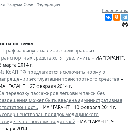
зки
,
Госдума
,
Совет Федерации
Перепечатка
ости по теме:
Штраф за выпуск на линию неисправных
транспортных средств хотят увеличить
– ИА "ГАРАНТ",
3 марта 2014 г.
Из КоАП РФ предлагается исключить норму о
запрещении эксплуатации транспортного средства
–
ИА "ГАРАНТ", 27 февраля 2014 г.
За перевозку пассажиров легковым такси без
разрешения может быть введена административная
ответственность
– ИА "ГАРАНТ", 10 февраля 2014 г.
Усовершенствован порядок медицинского
освидетельствования водителей
– ИА "ГАРАНТ", 9
января 2014 г.