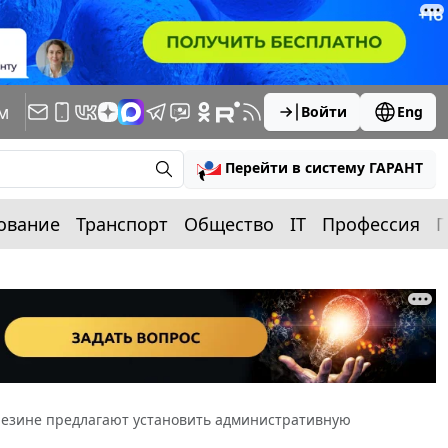
м
Войти
Eng
Перейти в систему ГАРАНТ
ование
Транспорт
Общество
IT
Профессия
П
резине предлагают установить административную