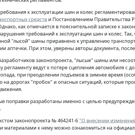
технических регламентов.
ребования к эксплуатации шин и колес регламентиров
анспортных средств
и Постановлением Правительства РФ
 Однако, как отмечается в пояснительной записке к зако
нарушения требований к эксплуатации шин и колес. Так, 
ной "лысой" шины приравнено к управлению транспор
вии аптечки. При этом, уверены авторы документа, пос
азработчиков законопроекта, "лысые" шины или несоот
у регламенту ведут к потере сцепления автомобиля с 
гопада, при преодолении подъемов в зимнее время (ос
 на дорогах "пробок" и опасных ситуаций, которые пр
движения.
е поправки разработаны именно с целью предупрежден
.
кстом законопроекта № 464241-6
"О внесении изменени
и материалами к нему можно ознакомиться на официал