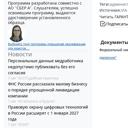
Программа разработана совместно с
Теги:
админист
АО ''СБЕР А". Слушателям, успешно
Источник:
ИА
освоившим программу, выдаются
Читать ГАРАНТ
удостоверения установленного
образца.
Подписать
Документы 
Выберите тему программы повышения квалификации
для юристов ...
Федеральный зак
Новости
движения"
Персональные данные медработника
недопустимо публиковать без его
согласия
7 авг 18:27
Судебная практика
ФНС России рассказала малому бизнесу
о порядке упрощенной ликвидации
компании
7 авг 18:16
Налоги и бухучет
Правовую охрану цифровых технологий
в России расширят с 1 января 2027
года
7 авг 18:04
IT