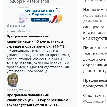
требования 
Подборки материалов
Напомним, т
колесных тр
движения"
.
Анонсы
санкцию за 
8 сентября 2026
или изношен
Программа повышения
или отсутст
квалификации "О контрактной
системе в сфере закупок" (44-ФЗ)"
По мнению р
Об актуальных изменениях в КС
техническом
узнаете, став участником программы,
разработанной совместно с АО ''СБЕР
дождя и сне
А". Слушателям, успешно освоившим
образованию
программу, выдаются удостоверения
дорожного 
установленного образца.
Предлагаемы
последствий
11 августа 2026
Программа повышения
С полным те
квалификации "О корпоративном
Федерации"
заказе" (223-ФЗ от 18.07.2011)