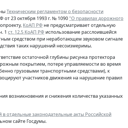
аны
Техническим регламентом о безопасности
 от 23 октября 1993 г. № 1090
"О правилах дорожного
нопроекту,
КоАП РФ
не предусматривает отдельную
ч. 1
ст. 12.5 КоАП РФ
использование расслоившейся
тным средством при неработающем звуковом сигнале
ледствия таких нарушений несоизмеримы.
ветствие остаточной глубины рисунка протектора
дорожным покрытием, потере управляемости во время
обенно грузовыми транспортными средствами), к
овоцируют участников движения на нарушение правил
ия возникновения и снижения количества указанных
й в отдельные законодательные акты Российской
ьном сайте Госдумы.