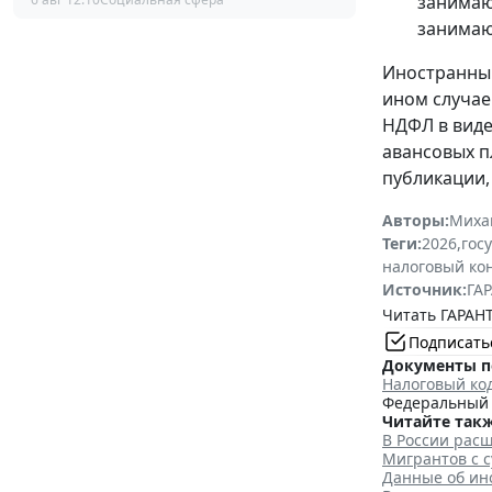
занимаю
занимаю
Иностранный
ином случае
НДФЛ в виде
авансовых п
публикации,
Авторы:
Миха
Теги:
2026
,
гос
налоговый ко
Источник:
ГАР
Читать ГАРАНТ
Подписать
Документы п
Налоговый ко
Федеральный з
Читайте такж
В России рас
Мигрантов с 
Данные об ин