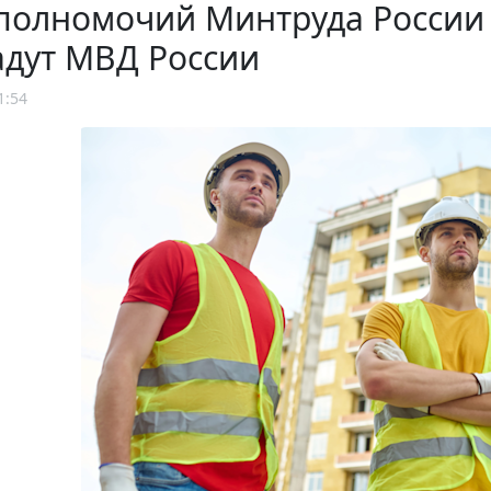
 полномочий Минтруда России
адут МВД России
1:54