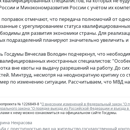
 квалифицированных специалистов, на которых не будут
оссии и Минэкономразвития России с учётом их компе
поправок отмечают, что передача полномочий от одно
язанные с урегулированием статуса квалифицированных
бходимы для развития экономики страны. Для реализа
х подразделений планируют значительно увеличить и 
ь Госдумы Вячеслав Володин подчеркнул, что необход
валифицированных иностранных специалистов: "Особенно
отка вне квоты на выдачу разрешений на работу. До сих
тей. Минтруд, несмотря на неоднократную критику со с
мер по изменению ситуации. Рассчитываем, что МВД на
нопроекта № 1226849-8 "
О внесении изменений в Федеральный закон "О п
ерального закона "О порядке выезда из Российской Федерации и въезда 
алами к нему можно ознакомиться на официальном сайте Госдумы.
ерина Некрасова
ьба с преступностью
,
вид на жительство
,
государственный контр