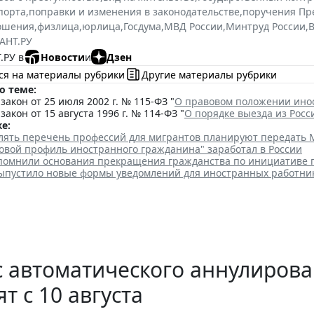
порта
,
поправки и изменения в законодательстве
,
поручения Пр
ошения
,
физлица
,
юрлица
,
Госдума
,
МВД России
,
Минтруд России
,
В
АНТ.РУ
.РУ в
Новости
и
Дзен
ся на материалы рубрики
Другие материалы рубрики
о теме:
акон от 25 июля 2002 г. № 115-ФЗ "
О правовом положении ино
акон от 15 августа 1996 г. № 114-ФЗ "
О порядке выезда из Рос
е:
лять перечень профессий для мигрантов планируют передать 
овой профиль иностранного гражданина" заработал в России
помнили основания прекращения гражданства по инициативе 
ыпустило новые формы уведомлений для иностранных работни
 автоматического аннулирова
ят с 10 августа