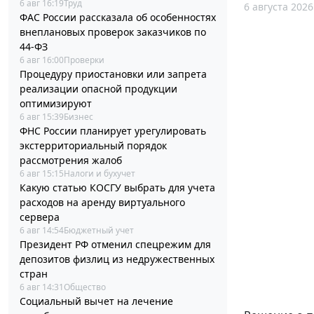
6 авг 16:19
Труд
6 августа 2026
ФАС России рассказала об особенностях
внеплановых проверок заказчиков по
44-ФЗ
6 авг 16:00
Проверки
Процедуру приостановки или запрета
реализации опасной продукции
оптимизируют
6 авг 15:39
Бизнес
ФНС России планирует урегулировать
экстерриториальный порядок
рассмотрения жалоб
6 авг 15:15
Налоги и бухучет
Какую статью КОСГУ выбрать для учета
расходов на аренду виртуального
сервера
6 авг 14:54
Бюджетный учет
Президент РФ отменил спецрежим для
депозитов физлиц из недружественных
стран
6 авг 14:31
Общество
Социальный вычет на лечение