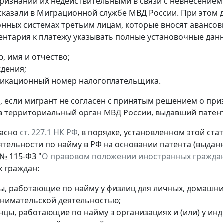
ризнании их недействительными в связи с невнесением
сказали в Миграционной службе МВД России. При этом 
ных системах третьим лицам, которые вносят авансов
ентария к платежу указывать полные установочные данн
, имя и отчество;
ждения;
икационный номер налогоплательщика.
е, если мигрант не согласен с принятым решением о пр
в территориальный орган МВД России, выдавший патент
ласно
ст. 227.1 НК РФ
, в порядке, установленном этой ст
ятельности по найму в РФ на основании патента (выдан
 № 115-ФЗ "
О правовом положении иностранных граждан
 граждан:
ы, работающие по найму у физлиц для личных, домашних
нимательской деятельностью;
нцы, работающие по найму в организациях и (или) у ин