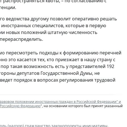
 распространяться квоты, – по согласованию с
тенции.
го ведомства другому позволит оперативно решать
 иностранных специалистов, которые в первую
ции новых положений штатную численность
перераспределить.
имо пересмотреть подходы к формированию перечней
 это касается тех, кто приезжает в нашу страну с
 пор такая возможность есть у представителей 192
тороны депутатов Государственной Думы, не
ведет порядок в вопросах регулирования трудовой
равовом положении иностранных граждан в Российской Федерации" и
в Российскую Федерацию
", на основании которого был принят указанный
оль (надзор)
,
гражданство
,
законопроекты
,
инициативы
,