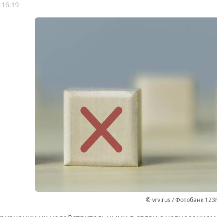
 16:19
© vrvirus / Фотобанк 123