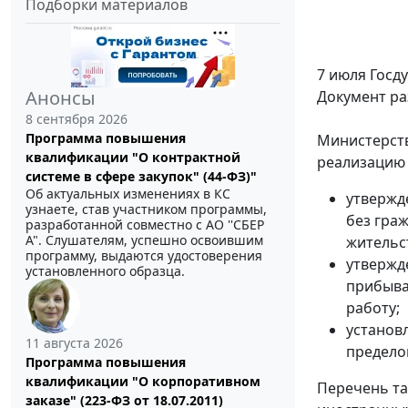
Подборки материалов
7 июля Госд
Анонсы
Документ ра
8 сентября 2026
Программа повышения
Министерств
квалификации "О контрактной
реализацию 
системе в сфере закупок" (44-ФЗ)"
Об актуальных изменениях в КС
утвержд
узнаете, став участником программы,
без гра
разработанной совместно с АО ''СБЕР
А". Слушателям, успешно освоившим
жительс
программу, выдаются удостоверения
утвержд
установленного образца.
прибыва
работу;
установ
11 августа 2026
предело
Программа повышения
квалификации "О корпоративном
Перечень та
заказе" (223-ФЗ от 18.07.2011)