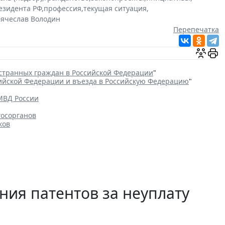
езидента РФ
,
профессия
,
текущая ситуация
,
ячеслав Володин
Перепечатка
странных граждан в Российской Федерации
"
сийской Федерации и въезда в Российскую Федерацию
"
МВД России
госорганов
ков
ния патентов за неуплату