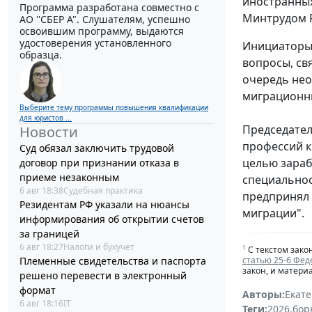
иностранных
Программа разработана совместно с
Минтрудом Р
АО ''СБЕР А". Слушателям, успешно
освоившим программу, выдаются
удостоверения установленного
Инициаторы 
образца.
вопросы, св
очередь нео
миграционны
Выберите тему программы повышения квалификации
для юристов ...
Председател
Новости
профессий к
Суд обязал заключить трудовой
целью зараб
договор при признании отказа в
приеме незаконным
специальнос
6 авг 18:38
Судебная практика
предпринял 
Резидентам РФ указали на нюансы
миграции".
информирования об открытии счетов
за границей
6 авг 18:27
Налоги и бухучет
1
С текстом зако
Племенные свидетельства и паспорта
статью 25-6 Фед
закон, и матери
решено перевести в электронный
формат
Авторы:
Екат
6 авг 18:16
IT
Теги:
2026
,
бор