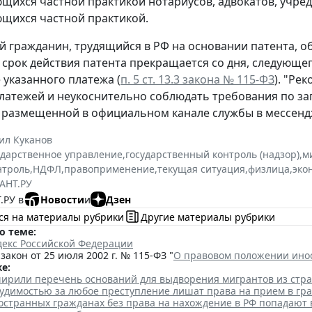
щихся частной практикой нотариусов, адвокатов, учреди
щихся частной практикой.
 гражданин, трудящийся в РФ на основании патента, о
 срок действия патента прекращается со дня, следующе
 указанного платежа (
п. 5 ст. 13.3 закона № 115-ФЗ
). "Ре
латежей и неукоснительно соблюдать требования по за
 размещенной в официальном канале службы в мессенд
ил Куканов
ударственное управление
,
государственный контроль (надзор)
,
м
нтроль
,
НДФЛ
,
правоприменение
,
текущая ситуация
,
физлица
,
эко
АНТ.РУ
.РУ в
Новости
и
Дзен
ся на материалы рубрики
Другие материалы рубрики
о теме:
декс Российской Федерации
акон от 25 июля 2002 г. № 115-ФЗ "
О правовом положении ино
е:
ширили перечень оснований для выдворения мигрантов из стр
судимостью за любое преступление лишат права на прием в гр
остранных гражданах без права на нахождение в РФ попадают 