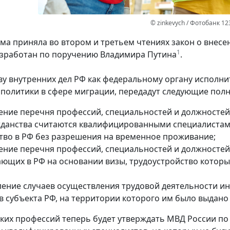
© zinkevych / Фотобанк 12
ума приняла во втором и третьем чтениях закон о внес
1
зработан по поручению Владимира Путина
.
у внутренних дел РФ как федеральному органу исполнит
политики в сфере миграции, передадут следующие пол
ение перечня профессий, специальностей и должностей
жданства считаются квалифицированными специалистам
тво в РФ без разрешения на временное проживание;
ение перечня профессий, специальностей и должностей
ющих в РФ на основании визы, трудоустройство которы
ление случаев осуществления трудовой деятельности и
в субъекта РФ, на территории которого им было выдан
ких профессий теперь будет утверждать МВД России по