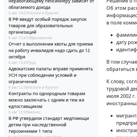
Решение о п
неработающему пенсионеру зависит от
облагаемого дохода
Об этом рас
6 авг 14:07
Налоги и бухучет
информацион
В РФ введут особый порядок закупок
в поле комм
товаров для образовательных
организаций
фамилию
6 авг 13:41
Образование
дату ро
Отчет о выполнении квоты для приема
идентиф
на работу инвалидов надо сдать до 12
октября
В том случа
6 авг 13:20
Труд
Адвокатские палаты вправе применять
обратиться 
УСН при соблюдении условий и
К слову, сог
ограничений
6 авг 12:58
Налоги и бухучет
трудовой де
Контракты по однородным товарам
июля 2002 г.
можно заключать с одним и тем же
иностранных
едпоставщиком
6 авг 12:39
Бизнес
мигрант
В РФ утвердили стандарт медпомощи
предпри
детям при наследственной
иностра
тирозинемии 1 типа
6 авг 12:10
Социальная сфера