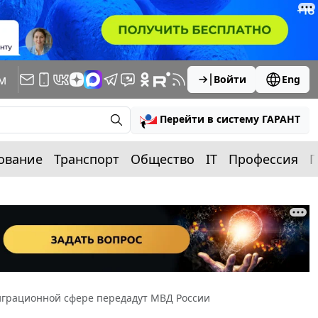
м
Войти
Eng
Перейти в систему ГАРАНТ
ование
Транспорт
Общество
IT
Профессия
П
играционной сфере передадут МВД России