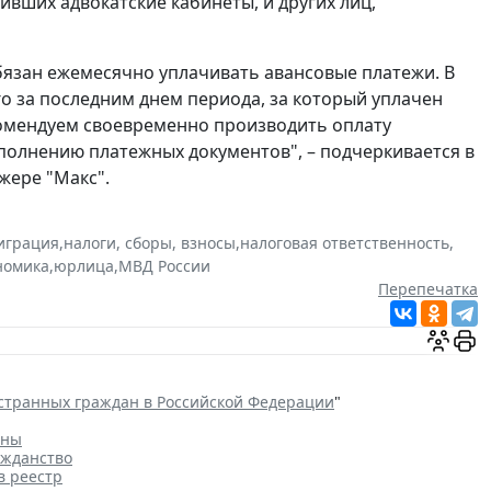
вших адвокатские кабинеты, и других лиц,
бязан ежемесячно уплачивать авансовые платежи. В
го за последним днем периода, за который уплачен
комендуем своевременно производить оплату
полнению платежных документов", – подчеркивается в
жере "Макс".
играция
,
налоги, сборы, взносы
,
налоговая ответственность
,
номика
,
юрлица
,
МВД России
Перепечатка
странных граждан в Российской Федерации
"
аны
ажданство
в реестр