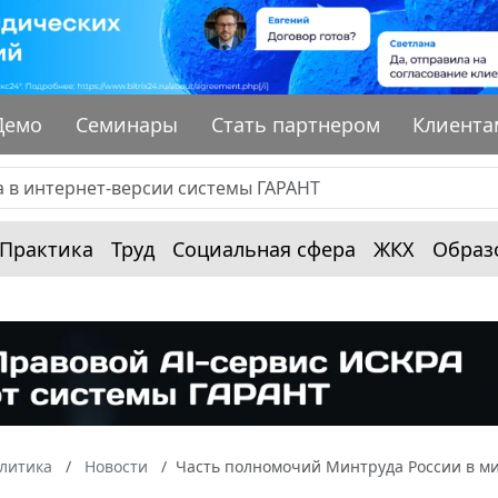
Демо
Семинары
Стать партнером
Клиента
Практика
Труд
Социальная сфера
ЖКХ
Образ
алитика
Новости
Часть полномочий Минтруда России в м