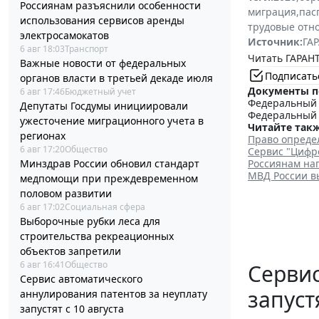
Россиянам разъяснили особенности
миграция
,
пас
использования сервисов аренды
трудовые отн
электросамокатов
Источник:
ГАР
6 авг 18:03
Транспорт
Читать ГАРАНТ
Важные новости от федеральных
Подписать
органов власти в третьей декаде июля
Документы п
6 авг 17:46
Бюджетный учет
Федеральный з
Депутаты Госдумы инициировали
Федеральный з
ужесточение миграционного учета в
Читайте такж
регионах
Право опреде
6 авг 17:20
Общество
Сервис "Цифр
Минздрав России обновил стандарт
Россиянам на
МВД России в
медпомощи при преждевременном
половом развитии
6 авг 17:02
Социальная сфера
Выборочные рубки леса для
строительства рекреационных
объектов запретили
6 авг 16:41
Общество
Сервис
Сервис автоматического
запуст
аннулирования патентов за неуплату
запустят с 10 августа