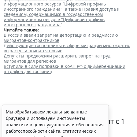
информационного ресурса "Цифровой профиль
иностранного гражданина", а также Правил доступа к
сведениям, содержащимся в государственном
информационном ресурсе "Цифровой профиль
иностранного гражданина
"
Читайте также:
В России ввели запрет на депортацию и реадмиссию
мигрантов-контрактников
Действующие госпошлины в сфере миграции многократно
вырастут и появятся новые
Депутаты предложили расширить запрет на труд
мигрантов для регионов
Вступили в силу поправки в КоАП РФ о дифференциации
штрафов для гостиниц
Правовую охрану цифровых
Мы обрабатываем локальные данные
браузера и используем инструменты
технологий в России расширят с 1
аналитики в целях улучшения и обеспечения
января 2027 года
работоспособности сайта, статистических