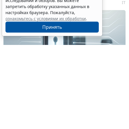
исследований и обзоров. Вы можете
7 августа 2026 18:04
IT
запретить обработку указанных данных в
настройках браузера. Пожалуйста,
ознакомьтесь с условиями их обработки
.
Принять
© perfectpixelshunter / Фотобанк 123RF.com
В качестве изобретения будет охраняться в т. ч.
техническое решение, которое реализуется
посредством устройства (системы устройств),
способного осуществлять автоматизированную
обработку информации на основе алгоритмов, или
техническое решение, относящееся к способу,