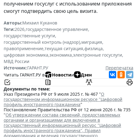
получением госуслуг с использованием приложения
смогут подтвердить свою цель визита.
Авторы:
Михаил Куканов
Теги:
2026
,
государственное управление
,
государственные услуги
,
государственный контроль (надзор)
,
миграция
,
правоприменение
,
текущая ситуация
,
физлица
,
цифровая экономика
,
экономика
,
электронные госуслуги
,
МВД России
Источник:
ГАРАНТ.РУ
Перепечатка
Читать ГАРАНТ.РУ в
Новости
и
Дзен
Документы по теме:
Указ Президента РФ от 9 июля 2025 г. № 467 "
О
государственном информационном ресурсе "Цифровой
профиль иностранного гражданина
"
Постановление Правительства РФ от 12 июня 2026 г. № 735
"
Об утверждении состава сведений, предоставляемых
органами и организациями для включения в
государственный информационный ресурс "Цифровой
профиль иностранного гражданина", Правил
формирования и ведения государственного