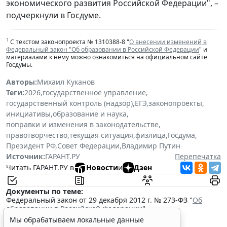
экономического развития Российской Федерации", –
подчеркнули в Госдуме.
1
С текстом законопроекта № 1310388-8 "
О внесении изменений в
Федеральный закон "Об образовании в Российской Федерации
" и
материалами к нему можно ознакомиться на официальном сайте
Госдумы.
Авторы:
Михаил Куканов
Теги:
2026
,
государственное управление
,
государственный контроль (надзор)
,
ЕГЭ
,
законопроекты
,
инициативы
,
образование и наука
,
поправки и изменения в законодательстве
,
правотворчество
,
текущая ситуация
,
физлица
,
Госдума
,
Президент РФ
,
Совет Федерации
,
Владимир Путин
Источник:
ГАРАНТ.РУ
Перепечатка
Читать ГАРАНТ.РУ в
Новости
и
Дзен
Документы по теме:
Федеральный закон от 29 декабря 2012 г. № 273-ФЗ "
Об
образовании в Российской Федерации
"
Читайте также:
Мы обрабатываем локальные данные
В РФ введут особый порядок закупок товаров для