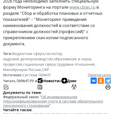
2026 года
необходимо заполнить специальную
форму Мониторинга на портале
www.cbias.ru
в
разделе "Сбор и обработка плановых и отчетных
показателей" – "Мониторинг приведения
наименования должностей в соответствие со
справочником должностей (профессий)" с
прикреплением скан-копии подписанного
документа.
Теги:
бюджетная сфера
,
госсектор
,
кадровое делопроизводство
,
образование и наука
,
профессия
,
социальная сфера
,
трудовые отношения
,
Минобрнауки России
,
СФР
Источник:
Система ГАРАНТ
Перепечатка
Читать ГАРАНТ.РУ в
Новости
и
Дзен
Документы по теме:
Федеральный закон "
Об индивидуальном
(персонифицированном) учете в системе обязательного
пенсионного страхования
"
Читайте также: