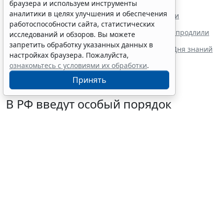
браузера и используем инструменты
образовательных организаций
аналитики в целях улучшения и обеспечения
Регионам направили обновленные рекомендации
по организации внеурочной работы
работоспособности сайта, статистических
Срок действия правил поступления в техникумы продлили
исследований и обзоров. Вы можете
до 1 сентября 2032 года
запретить обработку указанных данных в
Минпросвещения России определило тематику Дня знаний
настройках браузера. Пожалуйста,
для школ и колледжей
ознакомьтесь с условиями их обработки
.
Принять
В РФ введут особый порядок
закупок товаров для
образовательных организаций
6 августа 2026 13:41
Образование