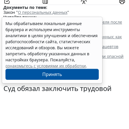
Документы по теме:
Закон "
О персональных данных
"
Читайте также:
Прием на работу: как законно проверить соискателя после
Мы обрабатываем локальные данные
ужесточения ответственности за нарушение
браузера и используем инструменты
законодательства о персональных данных
аналитики в целях улучшения и обеспечения
Политика конфиденциальности персональных данных: как
составить и где разместить
работоспособности сайта, статистических
Новые номенклатуры для медработников и фармацевтов
исследований и обзоров. Вы можете
вступят в силу с осени
запретить обработку указанных данных в
Процедуру приостановки или запрета реализации опасной
настройках браузера. Пожалуйста,
продукции оптимизируют
ознакомьтесь с условиями их обработки
.
Принять
Суд обязал заключить трудовой
договор при признании отказа в
приеме незаконным
6 августа 2026 18:38
Судебная практика