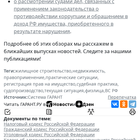
о рассмотрении судами дел, связанных с
применением законодательства о
противодействии коррупции и обращением в
доход РФ имущества, приобретенного в
результате нарушения
.
Подробнее об этих обзорах мы расскажем в
ближайших выпусках новостей. Следите за нашими
публикациями!
Теги:
жилищное строительство
,
недвижимость
,
правоприменение
,
практические ситуации
,
регистрация прав на имущество
,
судебная практика
,
судопроизводство
,
текущая ситуация
,
физлица
,
ВС РФ
Источник:
Система ГАРАНТ
Перепечатка
Читать ГАРАНТ.РУ в
Новости
и
Дзен
Документы по теме:
Налоговый кодекс Российской Федерации
Гражданский кодекс Российской Федерации
Уголовный кодекс Российской Федерации
Кодекс об административных правонарушениях Российской