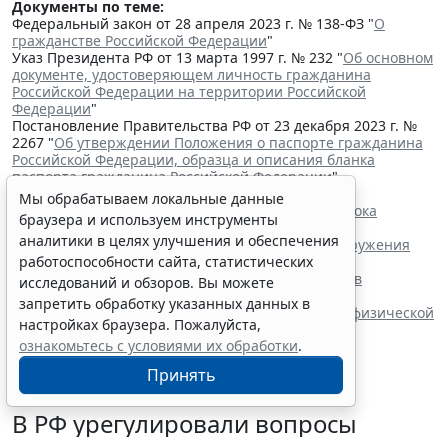
Документы по теме:
Федеральный закон от 28 апреля 2023 г. № 138-ФЗ "
О
гражданстве Российской Федерации
"
Указ Президента РФ от 13 марта 1997 г. № 232 "
Об основном
документе, удостоверяющем личность гражданина
Российской Федерации на территории Российской
Федерации
"
Постановление Правительства РФ от 23 декабря 2023 г. №
2267 "
Об утверждении Положения о паспорте гражданина
Российской Федерации, образца и описания бланка
паспорта гражданина Российской Федерации
"
Читайте также:
Мы обрабатываем локальные данные
Владимир Путин подписал закон о продлении срока
браузера и используем инструменты
действия "гаражной амнистии"
аналитики в целях улучшения и обеспечения
Минюст России разработал проект о сроке обнаружения
недостатков товара
работоспособности сайта, статистических
Правила формирования наблюдательных советов
исследований и обзоров. Вы можете
автономных учреждений обновили
запретить обработку указанных данных в
В РФ определены коды агрегатного состояния и физической
настройках браузера. Пожалуйста,
формы видов отходов
ознакомьтесь с условиями их обработки
.
Принять
В РФ урегулировали вопросы