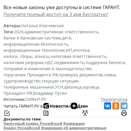
Все новые законы уже доступны в системе ГАРАНТ.
Получите полный доступ на 3 дня бесплатно!
Авторы:
Наталья Ключевская
Теги:
2026
,
административная ответственность
,
банки и банковская система
,
дети
,
информационная безопасность
,
информационные технологии
,
ИП
,
ипотека
,
налоги, сборы, взносы
,
налоговая ответственность
,
налоговая реформа
,
НДС
,
недвижимость
,
поддержка бизнеса
,
поправки и изменения в законодательстве
,
поручения Президента РФ
,
проверка документов
,
семья
,
судопроизводство
,
текущая ситуация
,
телефонные мошенники
,
УСН
,
физлица
,
юрлица
,
Президент РФ
,
Владимир Путин
Источник:
ГАРАНТ.РУ
Перепечатка
Читать ГАРАНТ.РУ в
Новости
и
Дзен
Документы по теме:
Налоговый кодекс Российской Федерации
Кодекс Российской Федерации об административных