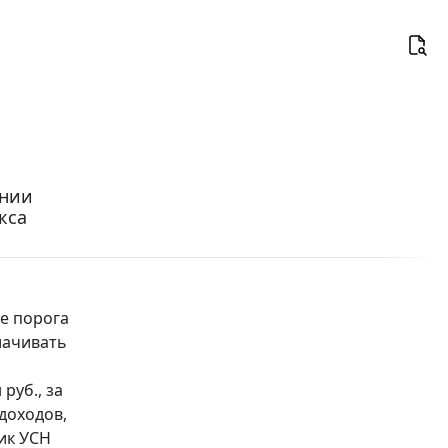
ении
кса
е порога
лачивать
руб., за
 доходов,
ик УСН