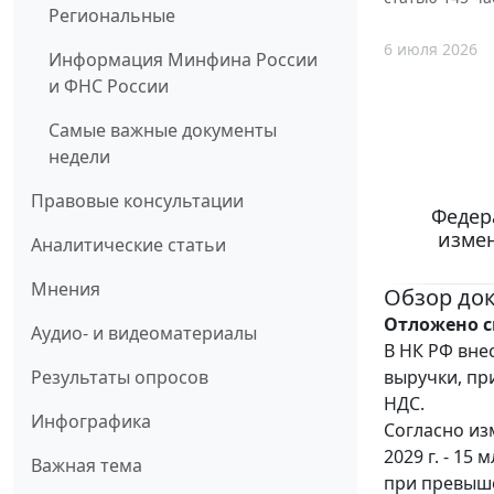
Региональные
6 июля 2026
Информация Минфина России
и ФНС России
Самые важные документы
недели
Правовые консультации
Федер
измен
Аналитические статьи
Мнения
Обзор до
Отложено с
Аудио- и видеоматериалы
В НК РФ вне
выручки, пр
Результаты опросов
НДС.
Инфографика
Согласно изм
2029 г. - 15
Важная тема
при превыше