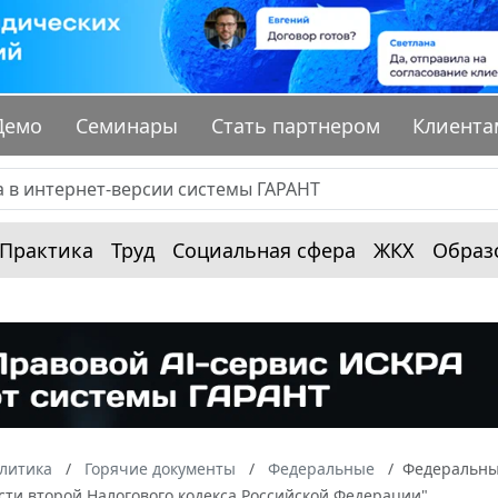
Демо
Семинары
Стать партнером
Клиента
Практика
Труд
Социальная сфера
ЖКХ
Образ
алитика
Горячие документы
Федеральные
Федеральный
сти второй Налогового кодекса Российской Федерации"