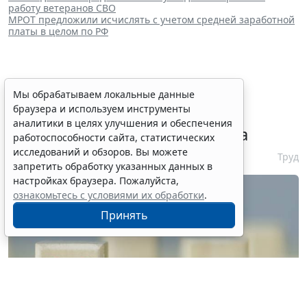
работу ветеранов СВО
МРОТ предложили исчислять с учетом средней заработной
платы в целом по РФ
Сервис автоматического
Мы обрабатываем локальные данные
браузера и используем инструменты
аннулирования патентов за
аналитики в целях улучшения и обеспечения
неуплату запустят с 10 августа
работоспособности сайта, статистических
исследований и обзоров. Вы можете
6 августа 2026 16:19
Труд
запретить обработку указанных данных в
настройках браузера. Пожалуйста,
ознакомьтесь с условиями их обработки
.
Принять