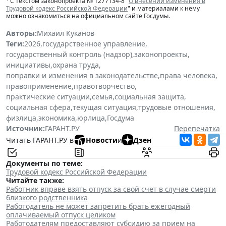
С текстом законопроекта № 1277134-8 "
О внесении изменения в
Трудовой кодекс Российской Федерации
" и материалами к нему
можно ознакомиться на официальном сайте Госдумы.
Авторы:
Михаил Куканов
Теги:
2026
,
государственное управление
,
государственный контроль (надзор)
,
законопроекты
,
инициативы
,
охрана труда
,
поправки и изменения в законодательстве
,
права человека
,
правоприменение
,
правотворчество
,
практические ситуации
,
семья
,
социальная защита
,
социальная сфера
,
текущая ситуация
,
трудовые отношения
,
физлица
,
экономика
,
юрлица
,
Госдума
Источник:
ГАРАНТ.РУ
Перепечатка
Читать ГАРАНТ.РУ в
Новости
и
Дзен
Документы по теме:
Трудовой кодекс Российской Федерации
Читайте также:
Работник вправе взять отпуск за свой счет в случае смерти
близкого родственника
Работодатель не может запретить брать ежегодный
оплачиваемый отпуск целиком
Работодателям предоставляют субсидию за прием на